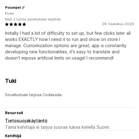
Psiumpel
Puola
Noin 2 tuntia sovelluksen käyttöä
28. toukokuu 2026
Initially I had a bit of difficulty to set up, but few clicks later all
works EXACTLY how I need it to run and show on store I
manage. Customization options are great, app is constantly
developing new functionalities, it's easy to translate and
doesn't impose artificial limits on usage! I recommend!
Tuki
Sovellustuen tarjoaa Codexade.
Resurssit
Tietosuojakäytäntö
Tämä kehittäjä ei tarjoa suoraa tukea kielellä Suomi.
Kehittäjä