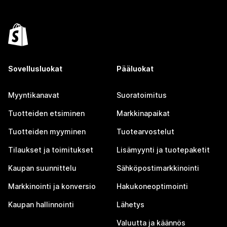
Sovellusluokat
Pääluokat
Myyntikanavat
Suoratoimitus
Tuotteiden etsiminen
Markkinapaikat
Tuotteiden myyminen
Tuotearvostelut
Tilaukset ja toimitukset
Lisämyynti ja tuotepaketit
Kaupan suunnittelu
Sähköpostimarkkinointi
Markkinointi ja konversio
Hakukoneoptimointi
Kaupan hallinnointi
Lähetys
Valuutta ja käännös