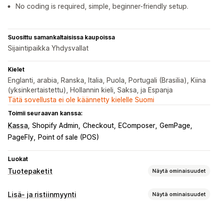
No coding is required, simple, beginner-friendly setup.
Suosittu samankaltaisissa kaupoissa
Sijaintipaikka Yhdysvallat
Kielet
Englanti, arabia, Ranska, Italia, Puola, Portugali (Brasilia), Kiina
(yksinkertaistettu), Hollannin kieli, Saksa, ja Espanja
Tätä sovellusta ei ole käännetty kielelle Suomi
Toimii seuraavan kanssa:
Kassa
Shopify Admin
Checkout
EComposer
GemPage
PageFly
Point of sale (POS)
Luokat
Tuotepaketit
Näytä ominaisuudet
Tuotepakettityypit
Lisä- ja ristiinmyynti
Näytä ominaisuudet
Kiinteät tuotepaketit
Sekoita ja yhdistä -paketit
Mukautukset