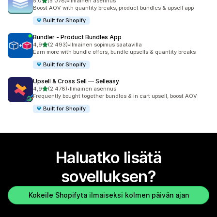
/ 5 tähteä
5,0
(5 078)
•
Ilmainen asennus
5078 arvostelua yhteensä
Boost AOV with quantity breaks, product bundles & upsell app
Built for Shopify
Bundler ‑ Product Bundles App
/ 5 tähteä
4,9
(2 493)
•
Ilmainen sopimus saatavilla
2493 arvostelua yhteensä
Earn more with bundle offers, bundle upsells & quantity breaks
Built for Shopify
Upsell & Cross Sell — Selleasy
/ 5 tähteä
4,9
(2 478)
•
Ilmainen asennus
2478 arvostelua yhteensä
Frequently bought together bundles & in cart upsell, boost AOV
Built for Shopify
Haluatko lisätä
sovelluksen?
Kokeile Shopifyta ilmaiseksi kolmen päivän ajan