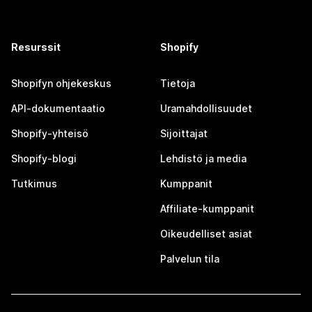
Resurssit
Shopify
Shopifyn ohjekeskus
Tietoja
API-dokumentaatio
Uramahdollisuudet
Shopify-yhteisö
Sijoittajat
Shopify-blogi
Lehdistö ja media
Tutkimus
Kumppanit
Affiliate-kumppanit
Oikeudelliset asiat
Palvelun tila