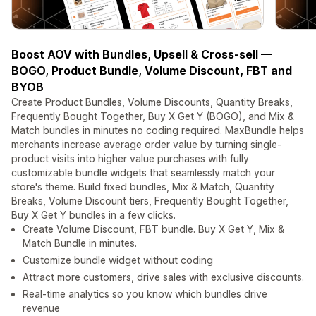
Boost AOV with Bundles, Upsell & Cross-sell —
BOGO, Product Bundle, Volume Discount, FBT and
BYOB
Create Product Bundles, Volume Discounts, Quantity Breaks,
Frequently Bought Together, Buy X Get Y (BOGO), and Mix &
Match bundles in minutes no coding required. MaxBundle helps
merchants increase average order value by turning single-
product visits into higher value purchases with fully
customizable bundle widgets that seamlessly match your
store's theme. Build fixed bundles, Mix & Match, Quantity
Breaks, Volume Discount tiers, Frequently Bought Together,
Buy X Get Y bundles in a few clicks.
Create Volume Discount, FBT bundle. Buy X Get Y, Mix &
Match Bundle in minutes.
Customize bundle widget without coding
Attract more customers, drive sales with exclusive discounts.
Real-time analytics so you know which bundles drive
revenue