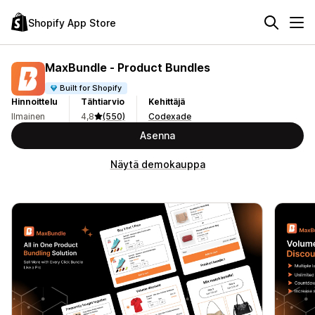
Shopify App Store
MaxBundle ‑ Product Bundles
Built for Shopify
Hinnoittelu
Tähtiarvio
Kehittäjä
Ilmainen
4,8
(550)
Codexade
Asenna
Näytä demokauppa