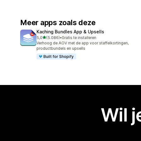
Meer apps zoals deze
Kaching Bundles App & Upsells
van 5 sterren
5,0
(5.086)
•
Gratis te installeren
5086 recensies in totaal
Verhoog de AOV met de app voor staffelkortingen,
productbundels en upsells
Built for Shopify
Wil 