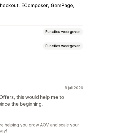
heckout
EComposer
GemPage
Functies weergeven
Functies weergeven
ls
Variantbundels
uboxen
Upsell-bundels
één klik
Winkelwagenoptie
cht
Bundels op maat
8 juli 2026
ntumkortingen
Volumekortingen
zen
Kwantumkortingen
Kortingen
 Offers, this would help me to
en
Percentagekortingen
ince the beginning.
 prijs van één
Dynamische prijzen
es
are helping you grow AOV and scale your
way!