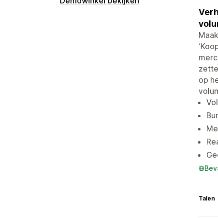
Demowinkel bekijken
Verh
volu
Maak
‘Koop
merc
zette
op he
volum
Vol
Bu
Me
Re
Gee
Bev
Talen