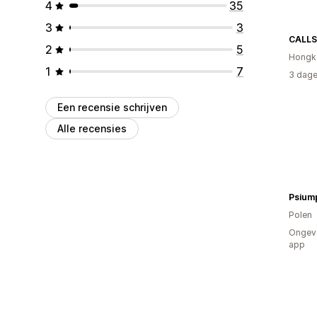
4
35
3
3
CALL
2
5
Hongk
1
7
3 dage
Een recensie schrijven
Alle recensies
Psium
Polen
Ongeve
app