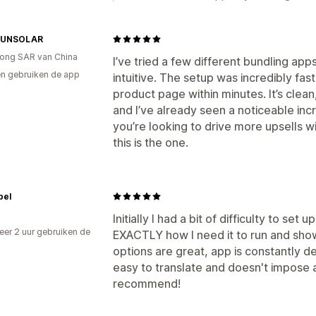
SUNSOLAR
ong SAR van China
I’ve tried a few different bundling app
n gebruiken de app
intuitive. The setup was incredibly fast
product page within minutes. It’s clea
and I’ve already seen a noticeable inc
you’re looking to drive more upsells w
this is the one.
pel
Initially I had a bit of difficulty to set 
er 2 uur gebruiken de
EXACTLY how I need it to run and sho
options are great, app is constantly de
easy to translate and doesn't impose art
recommend!