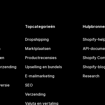
Topcategorieën
Hulpbronne
Dropshipping
Shopify-hel
n
Marktplaatsen
API-docume
pen
Productrecensies
Shopify Co
erzending
Upselling en bundels
Shopify-blo
E-mailmarketing
Research
ersie
SEO
Verzending
Valuta en vertaling