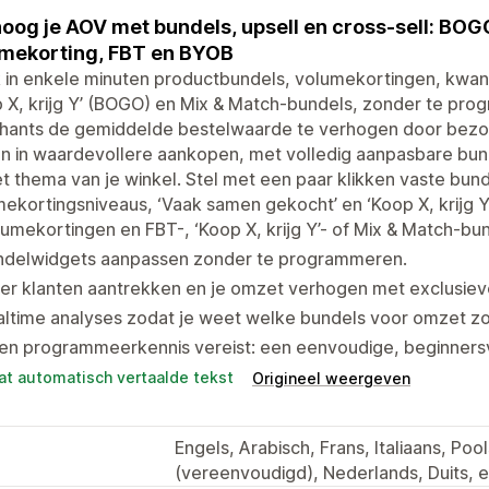
oog je AOV met bundels, upsell en cross-sell: BOG
mekorting, FBT en BYOB
 in enkele minuten productbundels, volumekortingen, kwan
 X, krijg Y’ (BOGO) en Mix & Match-bundels, zonder te pr
hants de gemiddelde bestelwaarde te verhogen door bezo
n in waardevollere aankopen, met volledig aanpasbare bun
t thema van je winkel. Stel met een paar klikken vaste bu
ekortingsniveaus, ‘Vaak samen gekocht’ en ‘Koop X, krijg Y’
umekortingen en FBT-, ‘Koop X, krijg Y’- of Mix & Match-bu
ndelwidgets aanpassen zonder te programmeren.
er klanten aantrekken en je omzet verhogen met exclusiev
altime analyses zodat je weet welke bundels voor omzet z
n programmeerkennis vereist: een eenvoudige, beginnersvr
at automatisch vertaalde tekst
Origineel weergeven
Engels, Arabisch, Frans, Italiaans, Poo
(vereenvoudigd), Nederlands, Duits, 