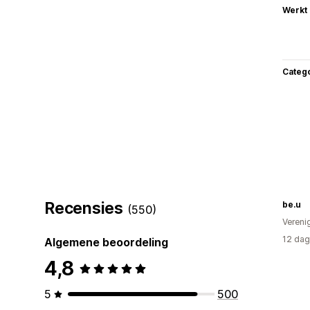
Werkt
Categ
Recensies
be.u
(550)
Vereni
12 dag
Algemene beoordeling
4,8
5
500