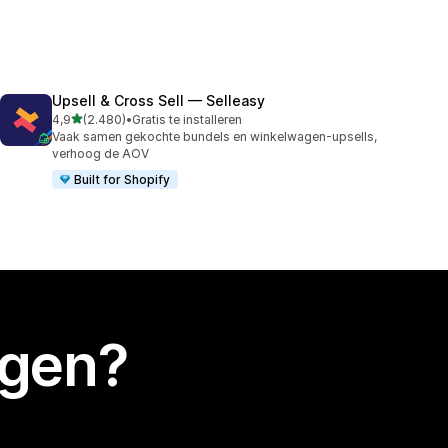
Upsell & Cross Sell — Selleasy
van 5 sterren
4,9
(2.480)
•
Gratis te installeren
2480 recensies in totaal
Vaak samen gekochte bundels en winkelwagen-upsells,
verhoog de AOV
Built for Shopify
egen?