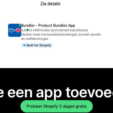
Zie details
Bundler ‑ Product Bundles App
van 5 sterren
4,9
(2.498)
•
Gratis abonnement beschikbaar
2498 recensies in totaal
Verdien meer met bundelaanbiedingen, bundel-upsells
en staffelkortingen
Built for Shopify
je een app toevo
Probeer Shopify 3 dagen gratis