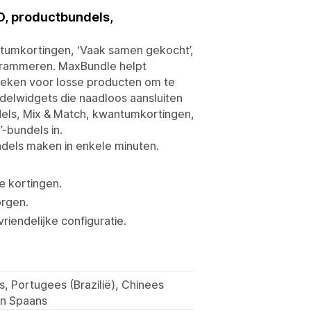
O, productbundels,
tumkortingen, ‘Vaak samen gekocht’,
ogrammeren. MaxBundle helpt
eken voor losse producten om te
delwidgets die naadloos aansluiten
ndels, Mix & Match, kwantumkortingen,
-bundels in.
ndels maken in enkele minuten.
e kortingen.
orgen.
iendelijke configuratie.
ls, Portugees (Brazilië), Chinees
en Spaans