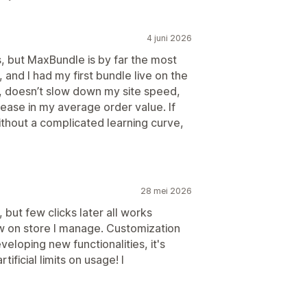
4 juni 2026
s, but MaxBundle is by far the most
, and I had my first bundle live on the
n, doesn’t slow down my site speed,
rease in my average order value. If
ithout a complicated learning curve,
28 mei 2026
up, but few clicks later all works
w on store I manage. Customization
veloping new functionalities, it's
ificial limits on usage! I