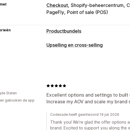
 met
Checkout
Shopify-beheercentrum
C
PageFly
Point of sale (POS)
orieën
Productbundels
Soorten bundels
Upselling en cross-selling
Vaste bundels
Mix-and-match-bunde
Aanpassing
Bundels met oneindige opties
Cadea
Upselling in winkelwagen
Add-ons in 
Cross-sell-bundels
Vaak samen geko
Aanbiedingen en aanbevelingen
Prijzen die je kunt instellen
Productaanbevelingen
Bundles
Kwa
Vaste prijzen
Gedifferentieerde prij
gde Staten
Staffelkortingen
Excellent options and settings to built
Volumekortingen
Forfaitaire korting
en gebruiken de app
Increase my AOV and scale my brand s
Winkelwagenkortingen
Twee voor de
Analytics
Doorklikpercentages
Funnelprestati
Codexade heeft geantwoord 19 juli 2026
Thank you! We’re glad the offer options 
brand. Excited to support you along the 