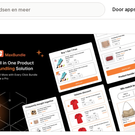
Door apps
ij met uitgelichte afbeeldingen