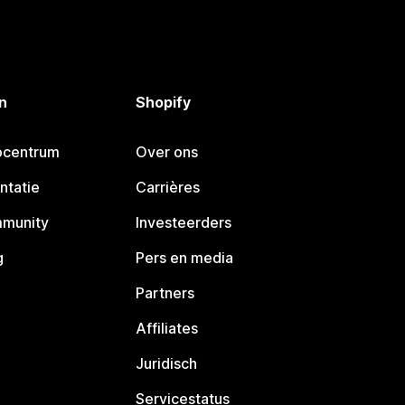
n
Shopify
pcentrum
Over ons
ntatie
Carrières
mmunity
Investeerders
g
Pers en media
Partners
Affiliates
Juridisch
Servicestatus