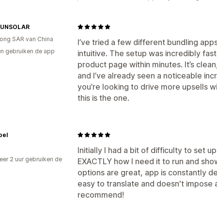
SUNSOLAR
ong SAR van China
I’ve tried a few different bundling app
n gebruiken de app
intuitive. The setup was incredibly fast
product page within minutes. It’s clea
and I’ve already seen a noticeable inc
you’re looking to drive more upsells w
this is the one.
pel
Initially I had a bit of difficulty to set 
er 2 uur gebruiken de
EXACTLY how I need it to run and sho
options are great, app is constantly de
easy to translate and doesn't impose art
recommend!