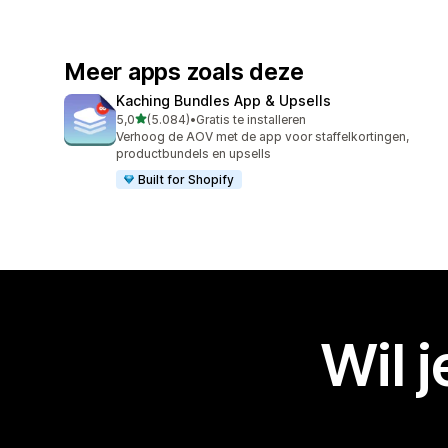
Meer apps zoals deze
Kaching Bundles App & Upsells
van 5 sterren
5,0
(5.084)
•
Gratis te installeren
5084 recensies in totaal
Verhoog de AOV met de app voor staffelkortingen,
productbundels en upsells
Built for Shopify
Wil 