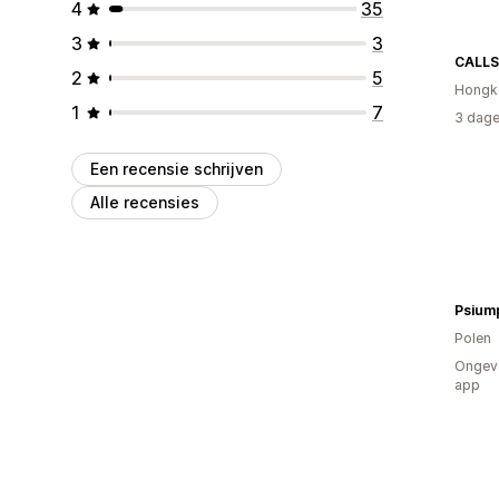
4
35
3
3
CALL
2
5
Hongk
1
7
3 dage
Een recensie schrijven
Alle recensies
Psium
Polen
Ongeve
app