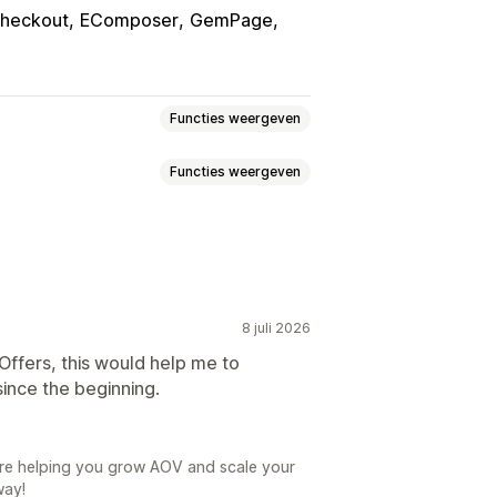
heckout
EComposer
GemPage
Functies weergeven
Functies weergeven
ls
Variantbundels
uboxen
Upsell-bundels
één klik
Winkelwagenoptie
cht
Bundels op maat
8 juli 2026
ntumkortingen
Volumekortingen
zen
Kwantumkortingen
Kortingen
 Offers, this would help me to
en
Percentagekortingen
ince the beginning.
 prijs van één
Dynamische prijzen
es
are helping you grow AOV and scale your
way!