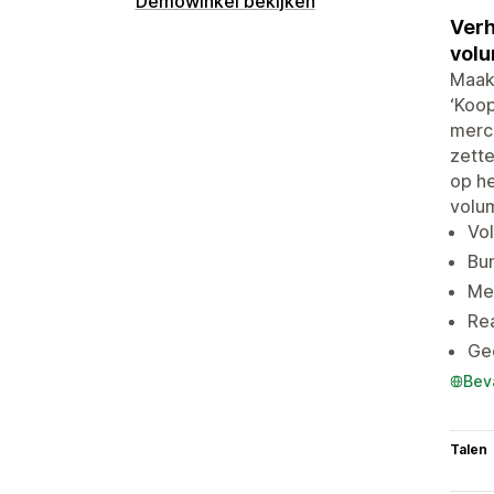
Demowinkel bekijken
Verh
volu
Maak
‘Koop
merc
zette
op he
volum
Vol
Bu
Me
Re
Gee
Bev
Talen