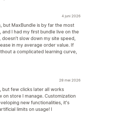
4 juni 2026
s, but MaxBundle is by far the most
, and I had my first bundle live on the
n, doesn’t slow down my site speed,
rease in my average order value. If
ithout a complicated learning curve,
28 mei 2026
up, but few clicks later all works
w on store I manage. Customization
veloping new functionalities, it's
ificial limits on usage! I