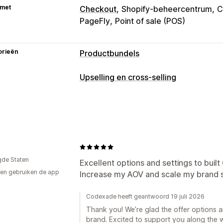
 met
Checkout
Shopify-beheercentrum
C
PageFly
Point of sale (POS)
orieën
Productbundels
Soorten bundels
Upselling en cross-selling
Vaste bundels
Mix-and-match-bunde
Aanpassing
Bundels met oneindige opties
Cadea
Upselling in winkelwagen
Add-ons in 
Cross-sell-bundels
Vaak samen geko
Aanbiedingen en aanbevelingen
Prijzen die je kunt instellen
Productaanbevelingen
Bundles
Kwa
Vaste prijzen
Gedifferentieerde prij
gde Staten
Staffelkortingen
Excellent options and settings to built
Volumekortingen
Forfaitaire korting
en gebruiken de app
Increase my AOV and scale my brand s
Winkelwagenkortingen
Twee voor de
Analytics
Doorklikpercentages
Funnelprestati
Codexade heeft geantwoord 19 juli 2026
Thank you! We’re glad the offer options 
brand. Excited to support you along the 