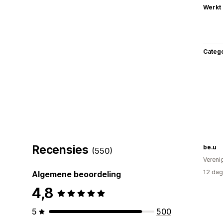
Werkt
Categ
Recensies
be.u
(550)
Vereni
12 dag
Algemene beoordeling
4,8
5
500