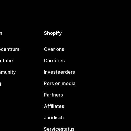
n
Shopify
pcentrum
Over ons
ntatie
Carrières
mmunity
Investeerders
g
Pers en media
Partners
Affiliates
Juridisch
Servicestatus