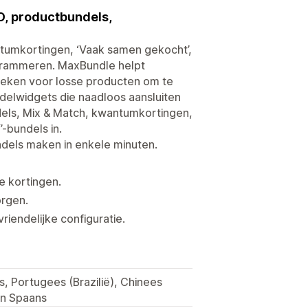
O, productbundels,
tumkortingen, ‘Vaak samen gekocht’,
ogrammeren. MaxBundle helpt
eken voor losse producten om te
delwidgets die naadloos aansluiten
ndels, Mix & Match, kwantumkortingen,
-bundels in.
ndels maken in enkele minuten.
e kortingen.
orgen.
iendelijke configuratie.
ls, Portugees (Brazilië), Chinees
en Spaans