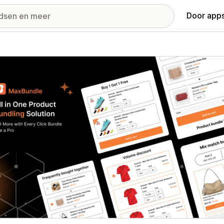
Door apps
ij met uitgelichte afbeeldingen