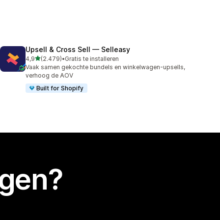
Upsell & Cross Sell — Selleasy
van 5 sterren
4,9
(2.479)
•
Gratis te installeren
2479 recensies in totaal
Vaak samen gekochte bundels en winkelwagen-upsells,
verhoog de AOV
Built for Shopify
egen?