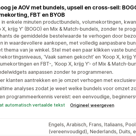
oog je AOV met bundels, upsell en cross-sell: BOG
mekorting, FBT en BYOB
 in enkele minuten productbundels, volumekortingen, kwan
 X, krijg Y’ (BOGO) en Mix & Match-bundels, zonder te pr
hants de gemiddelde bestelwaarde te verhogen door bezo
n in waardevollere aankopen, met volledig aanpasbare bun
t thema van je winkel. Stel met een paar klikken vaste bu
ekortingsniveaus, ‘Vaak samen gekocht’ en ‘Koop X, krijg Y’
umekortingen en FBT-, ‘Koop X, krijg Y’- of Mix & Match-bu
ndelwidgets aanpassen zonder te programmeren.
er klanten aantrekken en je omzet verhogen met exclusiev
altime analyses zodat je weet welke bundels voor omzet z
n programmeerkennis vereist: een eenvoudige, beginnersvr
at automatisch vertaalde tekst
Origineel weergeven
Engels, Arabisch, Frans, Italiaans, Poo
(vereenvoudigd), Nederlands, Duits, 