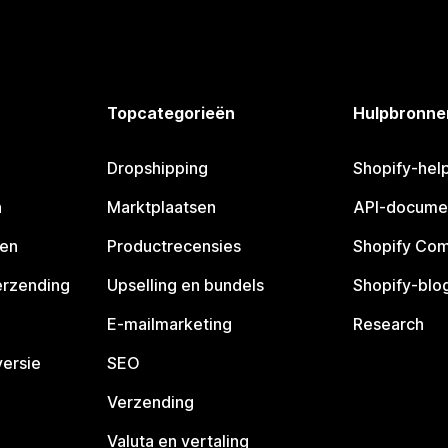
Topcategorieën
Hulpbronne
Dropshipping
Shopify-hel
n
Marktplaatsen
API-docume
pen
Productrecensies
Shopify Co
erzending
Upselling en bundels
Shopify-blo
E-mailmarketing
Research
ersie
SEO
Verzending
Valuta en vertaling