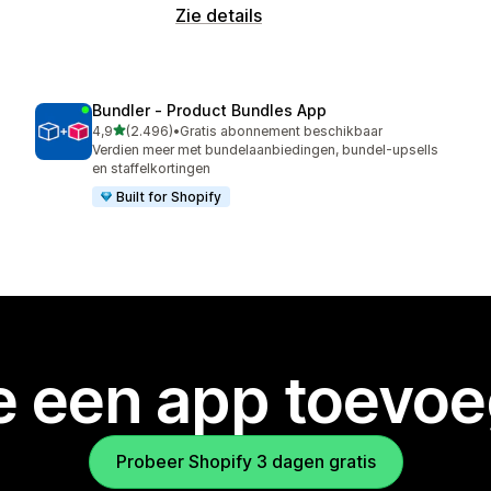
Zie details
Bundler ‑ Product Bundles App
van 5 sterren
4,9
(2.496)
•
Gratis abonnement beschikbaar
2496 recensies in totaal
Verdien meer met bundelaanbiedingen, bundel-upsells
en staffelkortingen
Built for Shopify
je een app toevo
Probeer Shopify 3 dagen gratis