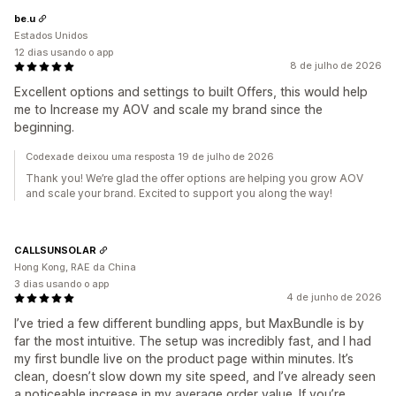
be.u
Estados Unidos
12 dias usando o app
8 de julho de 2026
Excellent options and settings to built Offers, this would help
me to Increase my AOV and scale my brand since the
beginning.
Codexade deixou uma resposta 19 de julho de 2026
Thank you! We’re glad the offer options are helping you grow AOV
and scale your brand. Excited to support you along the way!
CALLSUNSOLAR
Hong Kong, RAE da China
3 dias usando o app
4 de junho de 2026
I’ve tried a few different bundling apps, but MaxBundle is by
far the most intuitive. The setup was incredibly fast, and I had
my first bundle live on the product page within minutes. It’s
clean, doesn’t slow down my site speed, and I’ve already seen
a noticeable increase in my average order value. If you’re