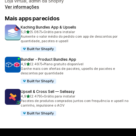
Loja virtual, admin da Shopify
Ver informações
Mais apps parecidos
Kaching Bundles App & Upsells
de 5 estrelas
5,0
(5.087)
•
Grátis para instalar
5087 avaliações ao todo
Aumente o valor médio do pedido com app de descontos por
quantidade, pacotes e upsell
Built for Shopify
Bundler ‑ Product Bundles App
de 5 estrelas
4,9
(2.497)
•
Plano gratuito disponível
2497 avaliações ao todo
Ganhe mais com ofertas de pacotes, upsells de pacotes e
descontos por quantidade
Built for Shopify
Upsell & Cross Sell — Selleasy
de 5 estrelas
4,9
(2.479)
•
Grátis para instalar
2479 avaliações ao todo
Pacotes de produtos comprados juntos com frequência e upsell no
carrinho, impulsione o AOV
Built for Shopify