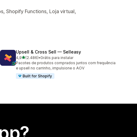
, Shopify Functions, Loja virtual,
Upsell & Cross Sell — Selleasy
de 5 estrelas
4,9
(2.486)
•
Grátis para instalar
2486 avaliações ao todo
Pacotes de produtos comprados juntos com frequência
e upsell no carrinho, impulsione o AOV
Built for Shopify
app?