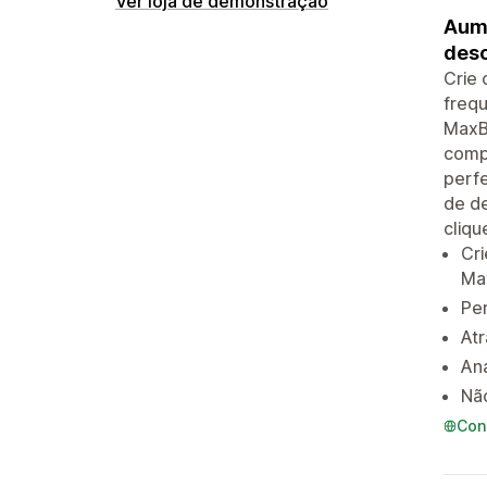
Ver loja de demonstração
Aume
desc
Crie
freq
MaxBu
comp
perfe
de d
cliqu
Cr
Ma
Pe
Atr
Aná
Não
Con