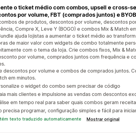
nte o ticket médio com combos, upsell e cross-se
ontos por volume, FBT (comprados juntos) e BYOB
 combos de produtos, descontos por volume, descontos po
uência, Compre X, Leve Y (BOGO) e combos Mix & Match em
ndle ajuda lojistas a aumentar o ticket médio ao transform
ras de maior valor com widgets de combo totalmente pers
itamente com o tema da loja. Crie combos fixos, Mix & Mat
esconto por volume, comprados juntos com frequência e 
es.
ie descontos por volume e combos de comprados juntos. C
tch em minutos.
rsonalize o widget do combo sem precisar de código
aia mais clientes e impulsione as vendas com descontos exc
lise em tempo real para saber quais combos geram receita
 precisa programar, configuração simples e fácil para inicia
tém texto traduzido automaticamente
Mostrar original