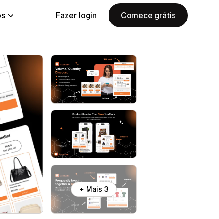
ps
Fazer login
Comece grátis
+ Mais 3