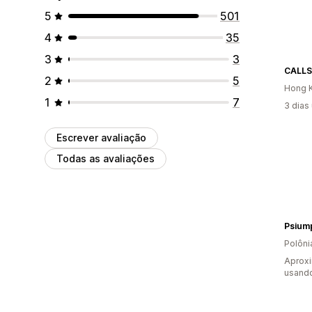
5
501
4
35
3
3
CALL
2
5
Hong K
1
7
3 dias
Escrever avaliação
Todas as avaliações
Psium
Polôni
Aprox
usand