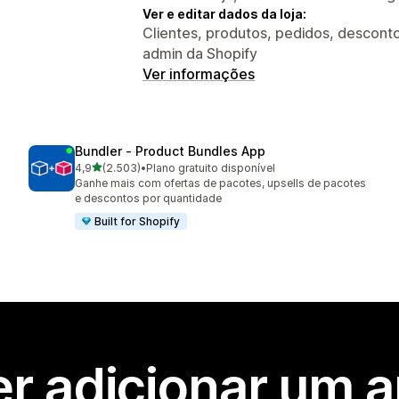
Ver e editar dados da loja:
Clientes, produtos, pedidos, descontos
admin da Shopify
Ver informações
Bundler ‑ Product Bundles App
de 5 estrelas
4,9
(2.503)
•
Plano gratuito disponível
2503 avaliações ao todo
Ganhe mais com ofertas de pacotes, upsells de pacotes
e descontos por quantidade
Built for Shopify
r adicionar um 