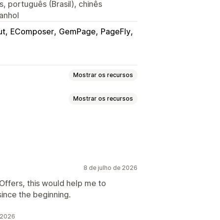
s, português (Brasil), chinês
panhol
ut
EComposer
GemPage
PageFly
Mostrar os recursos
Mostrar os recursos
Pacotes variantes
e presentes
Pacotes de upsell
m um clique
uentemente comprados juntos
8 de julho de 2026
es
Intervalos de quantidade
 Offers, this would help me to
alos de quantidade
Descontos
ince the beginning.
 níveis
os
Descontos percentuais
 leve dois"
Preços dinâmicos
 2026