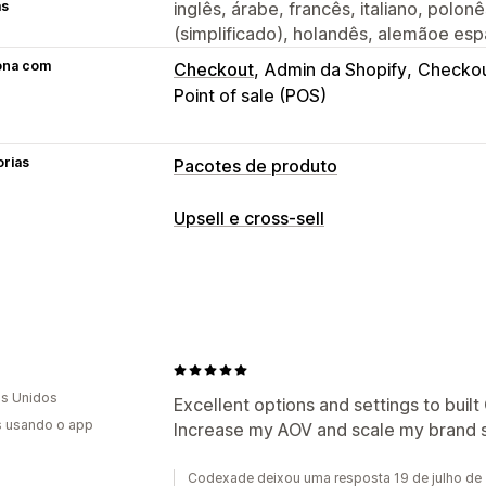
as
inglês, árabe, francês, italiano, polonê
(simplificado), holandês, alemãoe es
ona com
Checkout
Admin da Shopify
Checko
Point of sale (POS)
orias
Pacotes de produto
Tipos de pacotes
Upsell e cross-sell
Pacotes fixos
Pacotes combinados
Personalização
Pacotes de opções infinitas
Caixas d
Upsell de carrinho
Complementos co
Pacotes de cross-sell
Produtos freq
Carrinho de compras deslizante
Pacotes personalizados
Ofertas e recomendações
Preços que você pode definir
s Unidos
Recomendações de produtos
Pacot
Excellent options and settings to built
Preços fixos
Preços por nível
Interv
s usando o app
Increase my AOV and scale my brand s
Descontos por volume
Descontos por
Descontos por volume
Descontos fix
Descontos de carrinho
"Compre um e
Análises
Codexade deixou uma resposta 19 de julho de