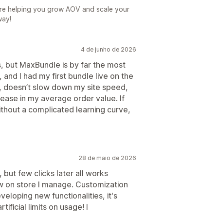
il
are helping you grow AOV and scale your
way!
4 de junho de 2026
s, but MaxBundle is by far the most
, and I had my first bundle live on the
n, doesn’t slow down my site speed,
rease in my average order value. If
ithout a complicated learning curve,
28 de maio de 2026
up, but few clicks later all works
w on store I manage. Customization
veloping new functionalities, it's
ificial limits on usage! I