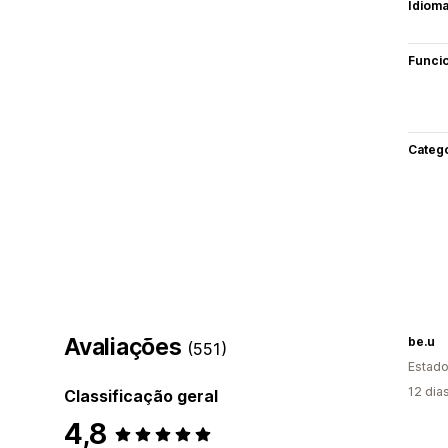
Idiom
Funci
Categ
Avaliações
be.u
(551)
Estado
12 dia
Classificação geral
4,8