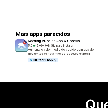
Mais apps parecidos
Kaching Bundles App & Upsells
de 5 estrelas
5,0
(5.094)
•
Grátis para instalar
5094 avaliações ao todo
Aumente o valor médio do pedido com app de
descontos por quantidade, pacotes e upsell
Built for Shopify
Que