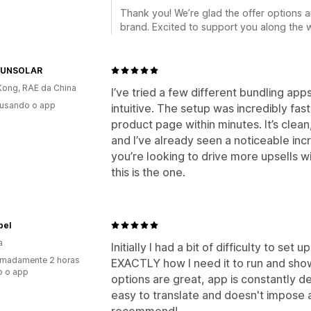
Taxas de cliques
Desempenho do fun
Thank you! We’re glad the offer options 
brand. Excited to support you along the 
SUNSOLAR
ong, RAE da China
I’ve tried a few different bundling app
 usando o app
intuitive. The setup was incredibly fast
product page within minutes. It’s clea
and I’ve already seen a noticeable inc
you’re looking to drive more upsells w
this is the one.
pel
a
Initially I had a bit of difficulty to set 
imadamente 2 horas
EXACTLY how I need it to run and sho
o o app
options are great, app is constantly de
easy to translate and doesn't impose art
recommend!