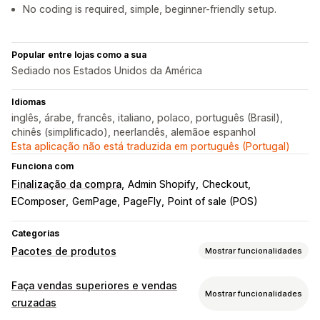
No coding is required, simple, beginner-friendly setup.
Popular entre lojas como a sua
Sediado nos Estados Unidos da América
Idiomas
inglês, árabe, francês, italiano, polaco, português (Brasil),
chinês (simplificado), neerlandês, alemãoe espanhol
Esta aplicação não está traduzida em português (Portugal)
Funciona com
Finalização da compra
Admin Shopify
Checkout
EComposer
GemPage
PageFly
Point of sale (POS)
Categorias
Pacotes de produtos
Mostrar funcionalidades
Tipos de pacotes
Faça vendas superiores e vendas
Mostrar funcionalidades
Pacotes fixos
Pacotes mistos
cruzadas