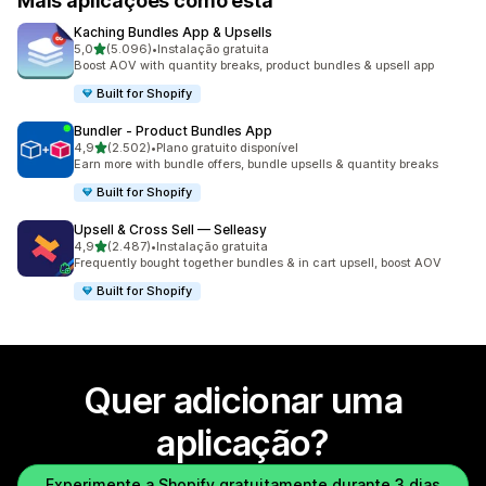
Mais aplicações como esta
Kaching Bundles App & Upsells
de 5 estrelas
5,0
(5.096)
•
Instalação gratuita
5096 total de avaliações
Boost AOV with quantity breaks, product bundles & upsell app
Built for Shopify
Bundler ‑ Product Bundles App
de 5 estrelas
4,9
(2.502)
•
Plano gratuito disponível
2502 total de avaliações
Earn more with bundle offers, bundle upsells & quantity breaks
Built for Shopify
Upsell & Cross Sell — Selleasy
de 5 estrelas
4,9
(2.487)
•
Instalação gratuita
2487 total de avaliações
Frequently bought together bundles & in cart upsell, boost AOV
Built for Shopify
Quer adicionar uma
aplicação?
Experimente a Shopify gratuitamente durante 3 dias