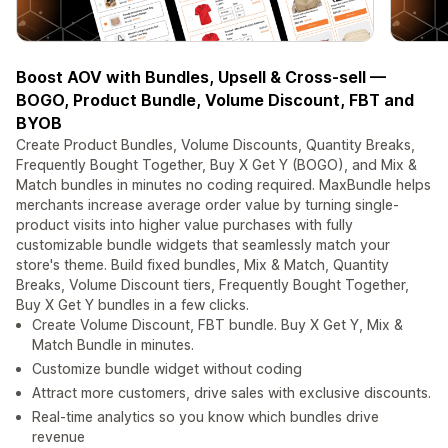
Boost AOV with Bundles, Upsell & Cross-sell —
BOGO, Product Bundle, Volume Discount, FBT and
BYOB
Create Product Bundles, Volume Discounts, Quantity Breaks,
Frequently Bought Together, Buy X Get Y (BOGO), and Mix &
Match bundles in minutes no coding required. MaxBundle helps
merchants increase average order value by turning single-
product visits into higher value purchases with fully
customizable bundle widgets that seamlessly match your
store's theme. Build fixed bundles, Mix & Match, Quantity
Breaks, Volume Discount tiers, Frequently Bought Together,
Buy X Get Y bundles in a few clicks.
Create Volume Discount, FBT bundle. Buy X Get Y, Mix &
Match Bundle in minutes.
Customize bundle widget without coding
Attract more customers, drive sales with exclusive discounts.
Real-time analytics so you know which bundles drive
revenue