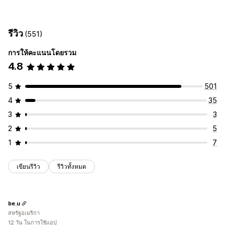
การปรับแต่ง
ชุดตัวเลือกที่ไม่มีที่สิ้นสุด
กล่องของขวัญ
ชุดการขายเพิ่ม
ขายเพิ่มในตะกร้าสินค้า
ส่วนเสริมในคลิกเดียว
ชุดการเสนอสินค้าอื่นที่คล้ายกัน
ซื้อเป็นชุดบ่อยๆ
ชุดที่กำหนดเอง
รีวิว
(551)
ตะกร้าสินค้าแบบเลื่อนด้านข้าง
การกำหนดราคาที่ตั้งได้
การให้คะแนนโดยรวม
ข้อเสนอและการแนะนำ
การกำหนดราคาแบบคงที่
การกำหนดราคาตามปริมาณการสั่งซื้อ
4.8
คำแนะนำสินค้า
ชุดรวม
ตัวแบ่งปริมาณ
ส่วนลดตามปริมาณ
ตัวแบ่งปริมาณ
ส่วนลด
ส่วนลดตามปริมาณ
ส่วนลดแบบคงที่
ส่วนลดตามระดับ
เปอร์เซ็นต์ส่วนลด
ส่วนลดในตะกร้าสินค้า
BOGO
5
501
การกำหนดราคาแบบไดนามิก
การวิเคราะห์
4
35
อัตราการคลิกผ่าน
ประสิทธิภาพช่องทาง
3
3
2
5
1
7
เขียนรีวิว
รีวิวทั้งหมด
be.u
สหรัฐอเมริกา
12 วัน ในการใช้แอป