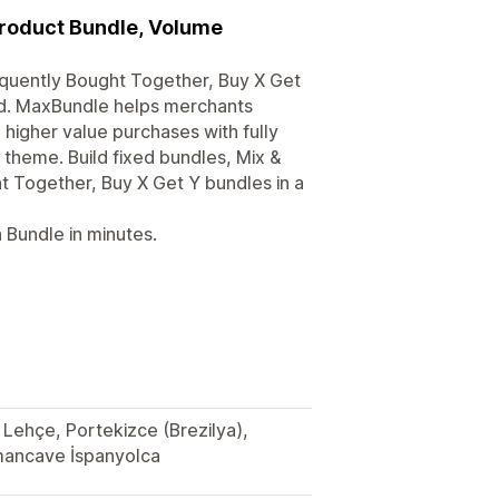
Product Bundle, Volume
equently Bought Together, Buy X Get
ed. MaxBundle helps merchants
 higher value purchases with fully
theme. Build fixed bundles, Mix &
t Together, Buy X Get Y bundles in a
 Bundle in minutes.
, Lehçe, Portekizce (Brezilya),
lmancave İspanyolca