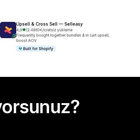
Upsell & Cross Sell — Selleasy
5 yıldız üzerinden
4,9
(2.486)
•
Ücretsiz yükleme
toplam 2486 değerlendirme
Frequently bought together bundles & in cart upsell,
boost AOV
Built for Shopify
yorsunuz?