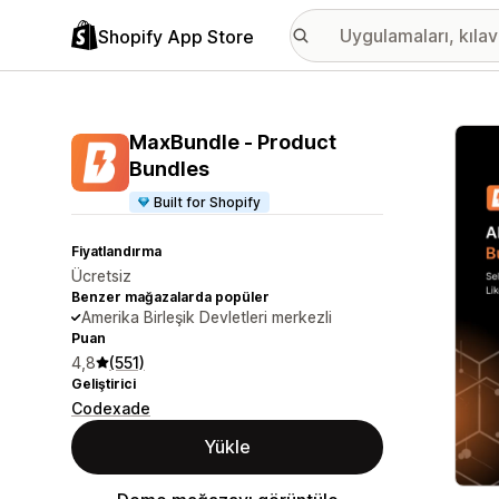
Shopify App Store
Öne ç
MaxBundle ‑ Product
Bundles
Built for Shopify
Fiyatlandırma
Ücretsiz
Benzer mağazalarda popüler
Amerika Birleşik Devletleri merkezli
Puan
4,8
(551)
Geliştirici
Codexade
Yükle