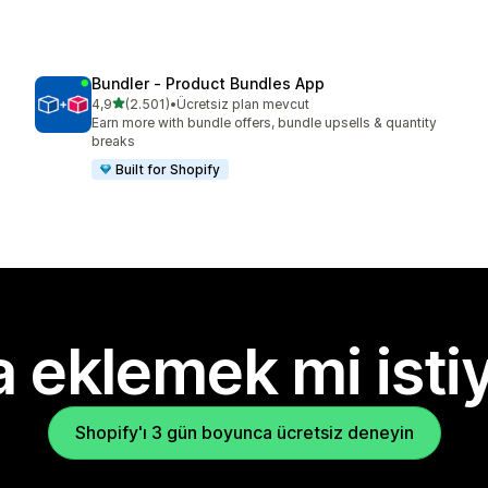
Bundler ‑ Product Bundles App
5 yıldız üzerinden
4,9
(2.501)
•
Ücretsiz plan mevcut
toplam 2501 değerlendirme
Earn more with bundle offers, bundle upsells & quantity
breaks
Built for Shopify
 eklemek mi isti
Shopify'ı 3 gün boyunca ücretsiz deneyin