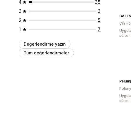
4
35
3
3
CALL
2
5
Çin Ho
1
7
Uygula
süresi
Değerlendirme yazın
Tüm değerlendirmeler
Psium
Polon
Uygula
süresi: