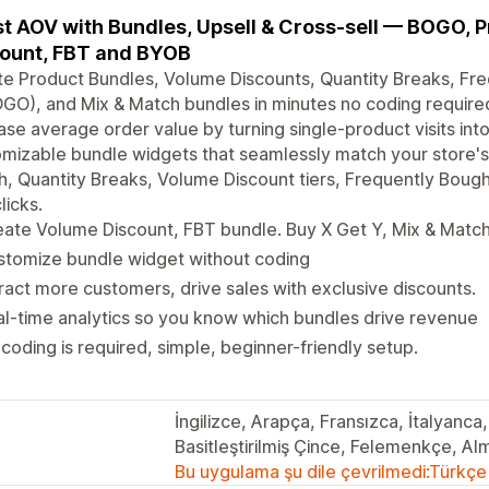
t AOV with Bundles, Upsell & Cross-sell — BOGO, 
ount, FBT and BYOB
e Product Bundles, Volume Discounts, Quantity Breaks, Fr
GO), and Mix & Match bundles in minutes no coding requir
ase average order value by turning single-product visits into
mizable bundle widgets that seamlessly match your store's 
, Quantity Breaks, Volume Discount tiers, Frequently Bough
licks.
ate Volume Discount, FBT bundle. Buy X Get Y, Mix & Match
stomize bundle widget without coding
ract more customers, drive sales with exclusive discounts.
l-time analytics so you know which bundles drive revenue
coding is required, simple, beginner-friendly setup.
İngilizce, Arapça, Fransızca, İtalyanca
Basitleştirilmiş Çince, Felemenkçe, A
Bu uygulama şu dile çevrilmedi:Türkçe