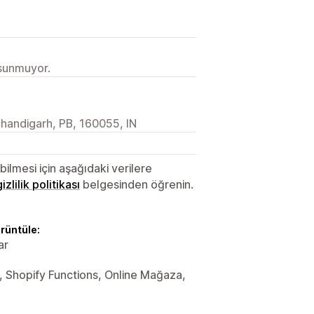
 sunmuyor.
 chandigarh, PB, 160055, IN
lmesi için aşağıdaki verilere
gizlilik politikası
belgesinden öğrenin.
örüntüle:
ar
ler, Shopify Functions, Online Mağaza,