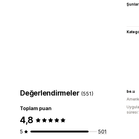
Şunlarl
Katego
Değerlendirmeler
be.u
(551)
Amerika
Uygula
Toplam puan
süresi
4,8
5
501