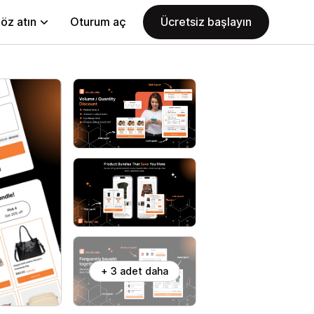
öz atın
Oturum aç
Ücretsiz başlayın
+ 3 adet daha