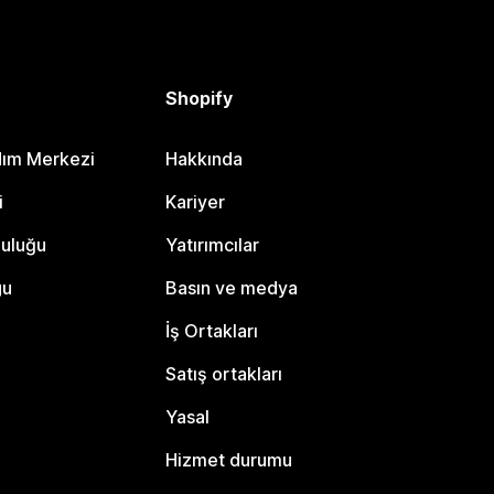
Shopify
dım Merkezi
Hakkında
i
Kariyer
luluğu
Yatırımcılar
gu
Basın ve medya
İş Ortakları
Satış ortakları
Yasal
Hizmet durumu