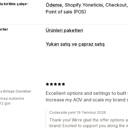
a birlikte çalışır:
Ödeme
Shopify Yöneticisi
Checkout
Point of sale (POS)
riler
Ürünleri paketleri
Paket türleri
Yukarı satış ve çapraz satış
Hazır paketler
Karıştır ve eşleştir pak
Özelleştirme
Sonsuz seçenek paketleri
Hediye kut
Sepetten yukarı satış
Tek tıklamalı ek
Çapraz satış paketleri
Genellikle birl
Özel paketler
Teklifler ve öneriler
Ürün önerileri
Paketler
Adet indiriml
Ayarlayabileceğiniz fiyatlandırma
 Birleşik Devletleri
Kademeli indirimler
Excellent options and settings to built
Sabit fiyatlandırma
Kademeli fiyatlan
mayı kullanma
Increase my AOV and scale my brand s
Hacim bazlı indirimler
Sabit indirimler
:12 gün
Analizler
Sepet indirimleri
Bir alana bir bedava
Tıklama oranı
Huni performansı
Codexade yanıt 19 Temmuz 2026
Thank you! We’re glad the offer options 
brand. Excited to support you along the 