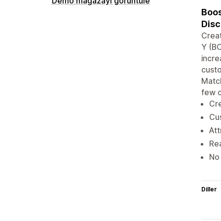
Demo mağazayı görüntüle
Boos
Disc
Creat
Y (BO
incre
custo
Match
few c
Cre
Cu
Att
Rea
No 
Diller