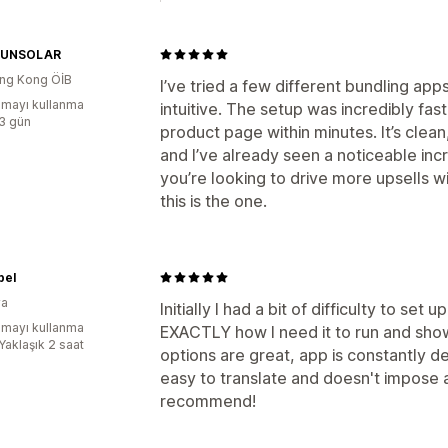
SUNSOLAR
ng Kong ÖİB
I’ve tried a few different bundling app
mayı kullanma
intuitive. The setup was incredibly fast
:3 gün
product page within minutes. It’s clea
and I’ve already seen a noticeable inc
you’re looking to drive more upsells w
this is the one.
pel
ya
Initially I had a bit of difficulty to set 
mayı kullanma
EXACTLY how I need it to run and sho
Yaklaşık 2 saat
options are great, app is constantly de
easy to translate and doesn't impose art
recommend!