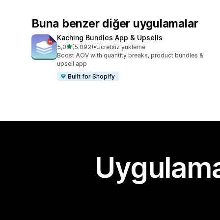
Buna benzer diğer uygulamalar
Kaching Bundles App & Upsells
5 yıldız üzerinden
5,0
(5.092)
•
Ücretsiz yükleme
toplam 5092 değerlendirme
Boost AOV with quantity breaks, product bundles &
upsell app
Built for Shopify
Uygulama