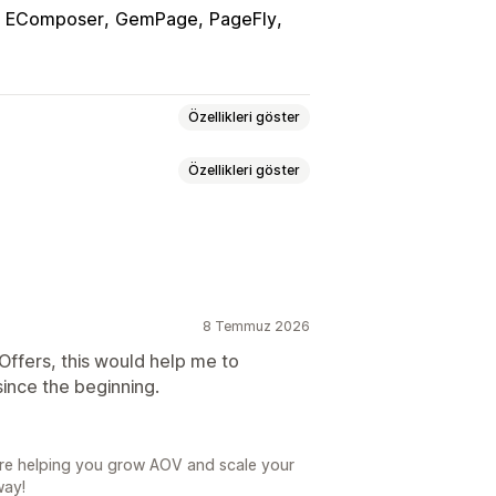
EComposer
GemPage
PageFly
Özellikleri göster
Özellikleri göster
etleri
Varyasyon paketleri
uları
Yukarı satış paketleri
lentiler
Sepet çekmecesi
ikte satın alınan ürünler
8 Temmuz 2026
eri
Hacim bazlı indirimler
 Offers, this would help me to
dırma
Adet indirimleri
İndirimler
ince the beginning.
Yüzdelik indirimler
Dinamik fiyatlandırma
are helping you grow AOV and scale your
way!