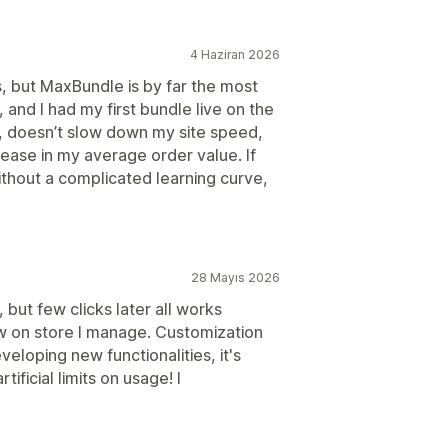
4 Haziran 2026
s, but MaxBundle is by far the most
, and I had my first bundle live on the
n, doesn’t slow down my site speed,
rease in my average order value. If
ithout a complicated learning curve,
28 Mayıs 2026
up, but few clicks later all works
w on store I manage. Customization
veloping new functionalities, it's
ificial limits on usage! I