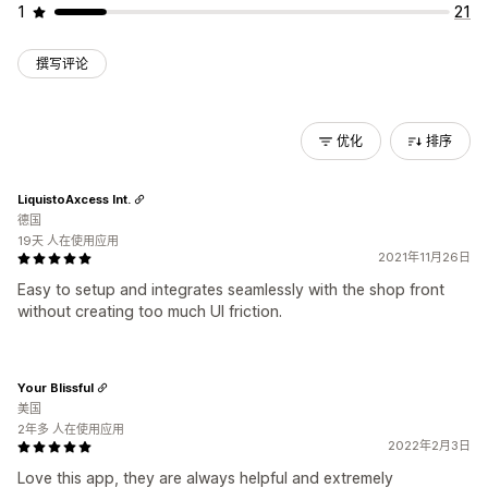
1
21
撰写评论
优化
排序
LiquistoAxcess Int.
德国
19天 人在使用应用
2021年11月26日
Easy to setup and integrates seamlessly with the shop front
without creating too much UI friction.
Your Blissful
美国
2年多 人在使用应用
2022年2月3日
Love this app, they are always helpful and extremely