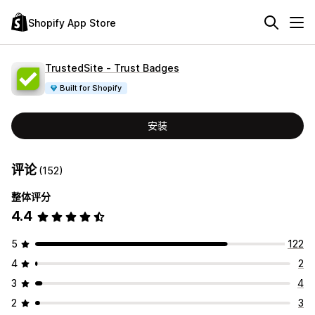
Shopify App Store
TrustedSite ‑ Trust Badges
Built for Shopify
安装
评论
(152)
整体评分
4.4
5
122
4
2
3
4
2
3