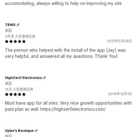
accomodating, always willing to help on improving my site
TBWS
美国
4年多 人在使用应用
2021年5月26日
The person who helped with the install of the app (Jay) was
very helpful, and answered all my questions. Thank You!
HighZer0 Electronics
美国
15天 人在使用应用
2018年12月1日
Must have app for all sites. Very nice growth opportunities with
paid plan as well. https://highzer0electronics.com/
Uylee's Boutique
美国