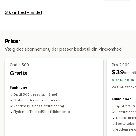
Ikontyper
Sikkerhed – andet
Garanti
Sikkerhed
Tillid
Tilpasning
Størrelse
Dynamisk på mobil
Priser
Vælg det abonnement, der passer bedst til din virksomhed.
Placering af ikon
Manuel placering
Automatisk placering
Tilpassede sider
Gratis 500
Pro 2.000
Side med indkøbskurv
Betalingsside
Kollektionssider
$39
Gratis
om må
Sidefod
Sidehoved
Startside
Landingssider
eller $348 om 
Produktsider
Søgeside
20 USD for hve
Funktioner
Op til 500 besøg pr. måned
Funktioner
Certified Secure-certificering
Verified Business-certificering
Op til 2.00
Flydende TrustedSite-tillidsmærke
8 certificer
11 tillidsmær
Beskyttelse 
Problemfrie 