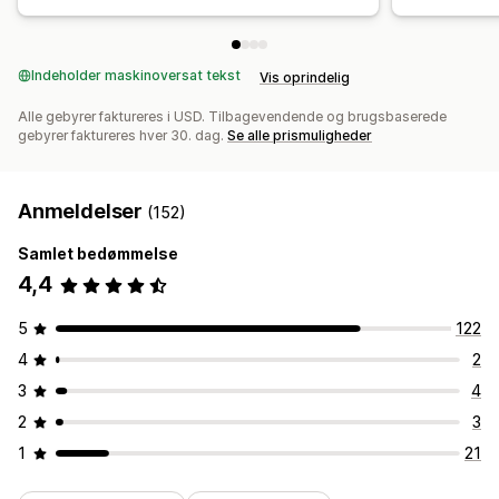
Indeholder maskinoversat tekst
Vis oprindelig
Alle gebyrer faktureres i USD. Tilbagevendende og brugsbaserede
gebyrer faktureres hver 30. dag.
Se alle prismuligheder
Anmeldelser
(152)
Samlet bedømmelse
4,4
5
122
4
2
3
4
2
3
1
21