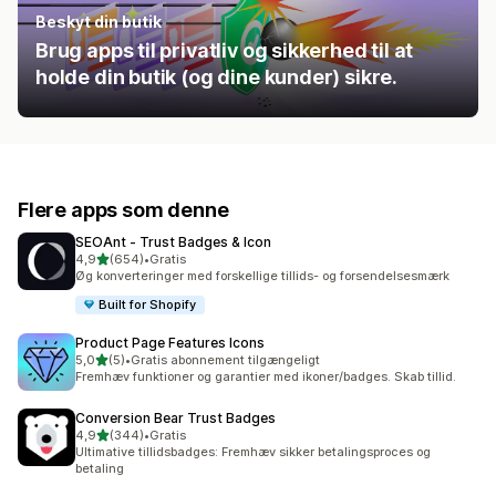
Beskyt din butik
Brug apps til privatliv og sikkerhed til at
holde din butik (og dine kunder) sikre.
Flere apps som denne
SEOAnt ‑ Trust Badges & Icon
ud af 5 stjerner
4,9
(654)
•
Gratis
654 anmeldelser i alt
Øg konverteringer med forskellige tillids- og forsendelsesmærk
Built for Shopify
Product Page Features Icons
ud af 5 stjerner
5,0
(5)
•
Gratis abonnement tilgængeligt
5 anmeldelser i alt
Fremhæv funktioner og garantier med ikoner/badges. Skab tillid.
Conversion Bear Trust Badges
ud af 5 stjerner
4,9
(344)
•
Gratis
344 anmeldelser i alt
Ultimative tillidsbadges: Fremhæv sikker betalingsproces og
betaling