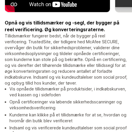
Opnå og vis tillidsmærker og -segl, der bygger på
reel verificering. Øg konverteringsraterne.
Tillidsmærker fungerer bedst, når de bygger på reel
verificering. TrustedSite, der tidligere hed McAfee SECURE,
overvåger din butik for sikkerhedsproblemer, validerer dine
virksomhedsoplysninger og tildeler opnåede certificeringer,
som kunderne kan stole på og bekræfte. Opnå en certificering,
og vis derefter det tilhørende tillidsmærke eller tillidssegl for at
øge konverteringsraten og reducere antallet af forladte
indkøbskurve. Indsaml og vis kundeudtalelser som social proof,
og opbyg tillid hos kunder, der tøver.
Vis opnåede tillidsmærker på produktsider, i indkøbskurven,
ved kassen og i sidefoden
Opnå certificeringer via løbende sikkerhedsscanninger og
virksomhedsverificering
Kunderne kan klikke på et tillidsmærke for at se, hvordan og
hvornår din butik blev verificeret
Indsaml og vis verificerede kundeudtalelser som social proof