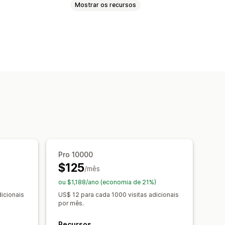
Mostrar os recursos
sitivos móveis
automático
Páginas personalizadas
ut
Páginas de coleção
Rodapé
 destino
Páginas de produtos
Pro 10000
$125
/mês
ou $1,188/ano (economia de 21%)
icionais
US$ 12 para cada 1000 visitas adicionais
por mês.
Recursos