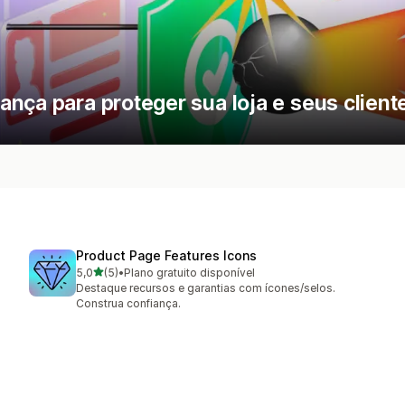
nça para proteger sua loja e seus client
Product Page Features Icons
de 5 estrelas
5,0
(5)
•
Plano gratuito disponível
5 avaliações ao todo
Destaque recursos e garantias com ícones/selos.
Construa confiança.