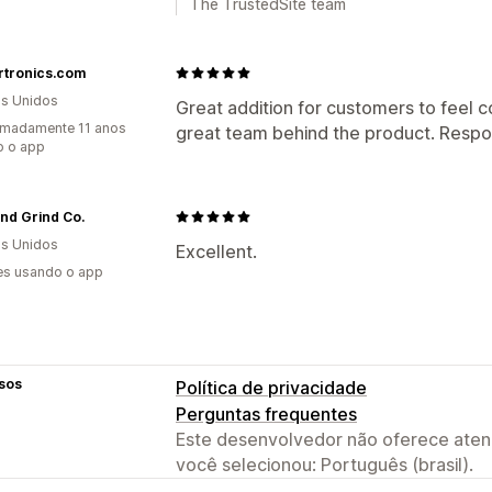
The TrustedSite team
rtronics.com
s Unidos
Great addition for customers to feel c
imadamente 11 anos
great team behind the product. Respon
o o app
nd Grind Co.
s Unidos
Excellent.
es usando o app
sos
Política de privacidade
Perguntas frequentes
Este desenvolvedor não oferece atend
você selecionou: Português (brasil).