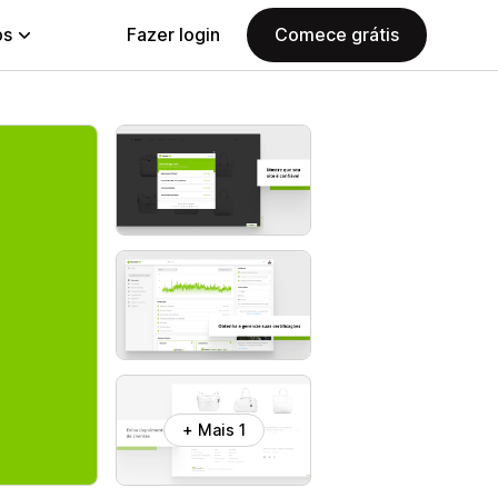
ps
Fazer login
Comece grátis
+ Mais 1