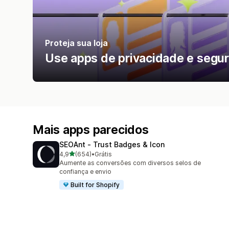
Proteja sua loja
Use apps de privacidade e segura
Mais apps parecidos
SEOAnt ‑ Trust Badges & Icon
de 5 estrelas
4,9
(654)
•
Grátis
654 avaliações ao todo
Aumente as conversões com diversos selos de
confiança e envio
Built for Shopify