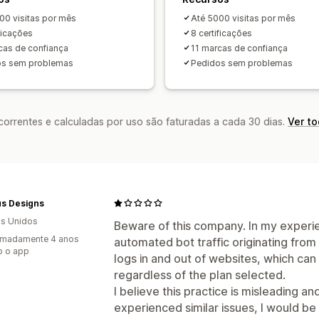
00 visitas por mês
Até 5000 visitas por mês
ificações
8 certificações
cas de confiança
11 marcas de confiança
os sem problemas
Pedidos sem problemas
rrentes e calculadas por uso são faturadas a cada 30 dias.
Ver t
us Designs
s Unidos
Beware of this company. In my experie
imadamente 4 anos
automated bot traffic originating from
o o app
logs in and out of websites, which can
regardless of the plan selected.
I believe this practice is misleading an
experienced similar issues, I would be