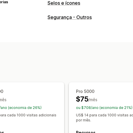
orias
Selos e ícones
Tipos de ícone
Segurança - Outros
Garantia
Segurança
Confiança
Personalização
Tamanho
Responsividade para dispo
Posição do ícone
Posição do manual
Posicionamento 
Página do carrinho
Página de checko
Cabeçalho
Página inicial
Páginas de
Página de pesquisa
00
Pro 5000
$75
mês
/mês
/ano (economia de 26%)
ou $708/ano (economia de 21%)
ara cada 1000 visitas adicionais
US$ 14 para cada 1000 visitas ad
por mês.
os
Recursos