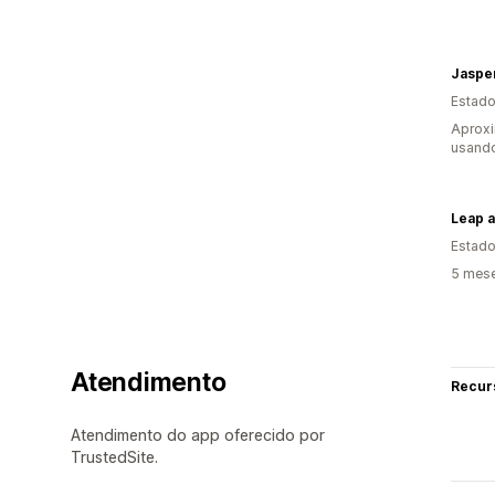
Jaspe
Estado
Aprox
usand
Leap a
Estado
5 mes
Atendimento
Recur
Atendimento do app oferecido por
TrustedSite.