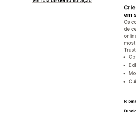
Ver loja de demonstração
Crie
em s
Os c
de ce
onlin
mostr
Trust
Obt
Ex
Mos
Cui
Idiom
Funci