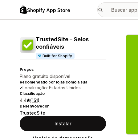
Shopify App Store
Galer
TrustedSite – Selos
confiáveis
Built for Shopify
Preços
Plano gratuito disponível
Recomendado por lojas como a sua
Localização: Estados Unidos
Classificação
4,4
(151)
Desenvolvedor
TrustedSite
Instalar