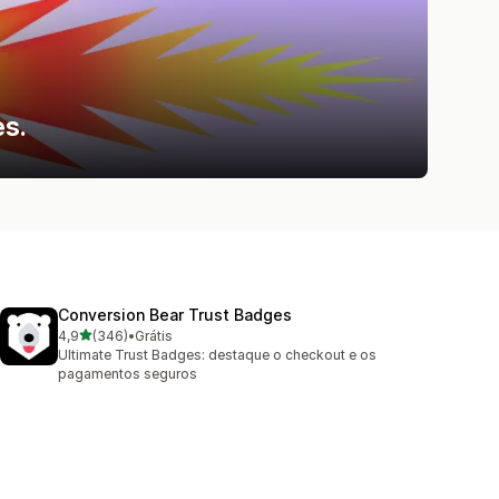
es.
Conversion Bear Trust Badges
de 5 estrelas
4,9
(346)
•
Grátis
346 avaliações ao todo
Ultimate Trust Badges: destaque o checkout e os
pagamentos seguros