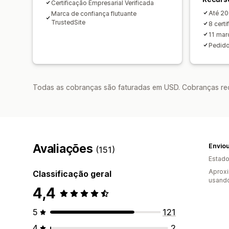
Certificação Empresarial Verificada
Até 20
Marca de confiança flutuante
TrustedSite
8 cert
11 mar
Pedid
Todas as cobranças são faturadas em USD. Cobranças reco
Avaliações
Envio
(151)
Estado
Aprox
Classificação geral
usand
4,4
5
121
4
2