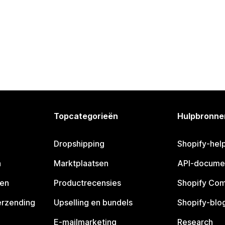
Topcategorieën
Hulpbronne
Dropshipping
Shopify-hel
n
Marktplaatsen
API-docume
pen
Productrecensies
Shopify Co
erzending
Upselling en bundels
Shopify-blo
E-mailmarketing
Research