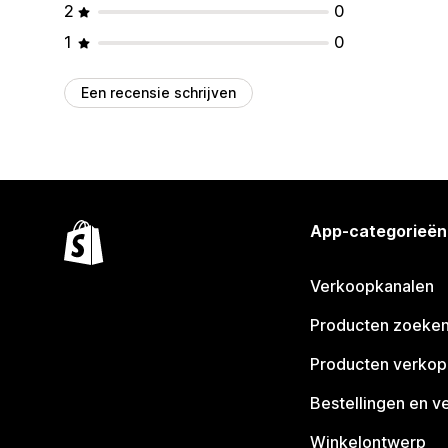
2
0
1
0
Een recensie schrijven
App-categorieën
Verkoopkanalen
Producten zoeke
Producten verko
Bestellingen en v
Winkelontwerp