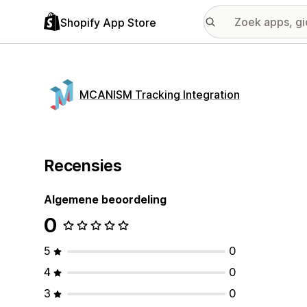
Shopify App Store
MCANISM Tracking Integration
Recensies
Algemene beoordeling
0
5
0
4
0
3
0