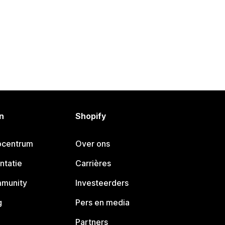
n
Shopify
pcentrum
Over ons
ntatie
Carrières
mmunity
Investeerders
g
Pers en media
Partners