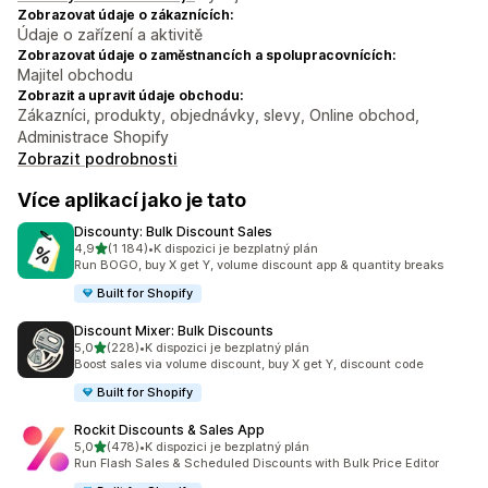
Zobrazovat údaje o zákaznících:
Údaje o zařízení a aktivitě
Zobrazovat údaje o zaměstnancích a spolupracovnících:
Majitel obchodu
Zobrazit a upravit údaje obchodu:
Zákazníci, produkty, objednávky, slevy, Online obchod,
Administrace Shopify
Zobrazit podrobnosti
Více aplikací jako je tato
Discounty: Bulk Discount Sales
z 5 hvězd
4,9
(1 184)
•
K dispozici je bezplatný plán
Celkový počet recenzí: 1184
Run BOGO, buy X get Y, volume discount app & quantity breaks
Built for Shopify
Discount Mixer: Bulk Discounts
z 5 hvězd
5,0
(228)
•
K dispozici je bezplatný plán
Celkový počet recenzí: 228
Boost sales via volume discount, buy X get Y, discount code
Built for Shopify
Rockit Discounts & Sales App
z 5 hvězd
5,0
(478)
•
K dispozici je bezplatný plán
Celkový počet recenzí: 478
Run Flash Sales & Scheduled Discounts with Bulk Price Editor