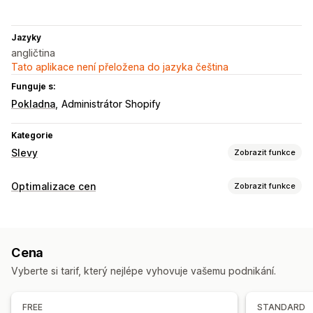
Jazyky
angličtina
Tato aplikace není přeložena do jazyka čeština
Funguje s:
Pokladna
Administrátor Shopify
Kategorie
Slevy
Zobrazit funkce
Typy slev
Optimalizace cen
Zobrazit funkce
Pevné nacenění
Úrovňové oceňování
Množstevní slevy
Správa nacenění
Cenové hladiny množství
Procentuální slevy
Pevné slevy
Množstevní slevy
Odstupňované slevy
Hromadné slevy
Balíčky produktů
Upsellingové slevy
Cena
Cross-sellingové slevy
Dynamické nacenění
Monitorování
Vyberte si tarif, který nejlépe vyhovuje vašemu podnikání.
Analýza trendů
Správa slev
Převod měny
Kampaně
Sčítání slev
Automatizace
FREE
STANDARD