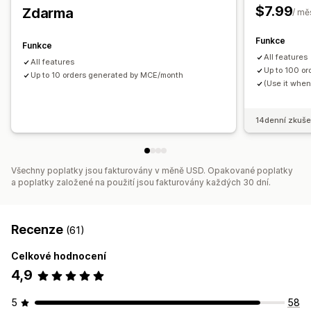
$7.99
Zdarma
/ mě
Funkce
Funkce
All features
All features
Up to 100 o
Up to 10 orders generated by MCE/month
(Use it when 
14denní zkuše
Všechny poplatky jsou fakturovány v měně USD. Opakované poplatky
a poplatky založené na použití jsou fakturovány každých 30 dní.
Recenze
(61)
Celkové hodnocení
4,9
5
58