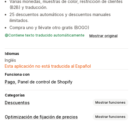
Varias monedas, muestras de color, restricción de clientes
(B2B) y traducción.
25 descuentos automáticos y descuentos manuales
ilimitados.
Compra uno y llévate otro gratis (BOGO)
Contiene texto traducido automáticamente
Mostrar original
Idiomas
Inglés
Esta aplicación no está traducida al Español
Funciona con
Pago
Panel de control de Shopify
Categorías
Descuentos
Mostrar funciones
Tipos de descuentos
Optimización de fijación de precios
Mostrar funciones
Precios fijos
Precios por niveles
Descuentos por volumen
Gestión de precios
Descuentos por cantidad
Descuentos porcentuales