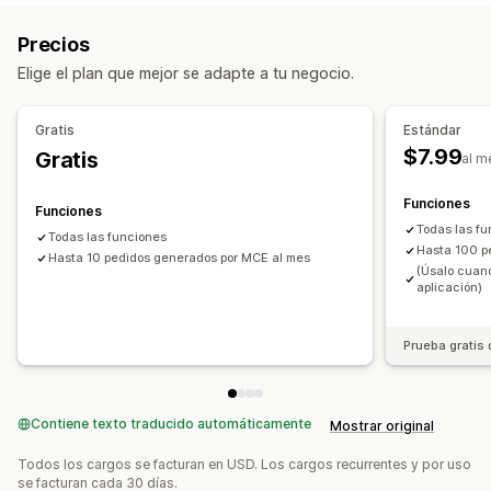
Descuentos fijos
Descuentos por volumen
Descuentos al por mayor
Paquetes de productos
Precios
Descuentos por niveles
Descuentos por venta adicional
Elige el plan que mejor se adapte a tu negocio.
Descuentos por venta cruzada
Precios dinámicos
Supervisión
Análisis de tendencias
Gestión de descuentos
Gratis
Estándar
Conversión de monedas
Campañas
Descuentos por pila
$7.99
Gratis
al m
Automatizaciones
Funciones
Funciones
Todas las f
Todas las funciones
Hasta 100 p
Hasta 10 pedidos generados por MCE al mes
(Úsalo cuan
aplicación)
Prueba gratis 
Contiene texto traducido automáticamente
Mostrar original
Todos los cargos se facturan en USD. Los cargos recurrentes y por uso
se facturan cada 30 días.