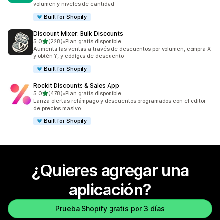
volumen y niveles de cantidad
Built for Shopify
Discount Mixer: Bulk Discounts
de 5 estrellas
5.0
(228)
•
Plan gratis disponible
228 reseñas en total
Aumenta las ventas a través de descuentos por volumen, compra X
y obtén Y, y códigos de descuento
Built for Shopify
Rockit Discounts & Sales App
de 5 estrellas
5.0
(478)
•
Plan gratis disponible
478 reseñas en total
Lanza ofertas relámpago y descuentos programados con el editor
de precios masivo
Built for Shopify
¿Quieres agregar una
aplicación?
Prueba Shopify gratis por 3 días