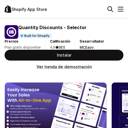
Shopify App Store
Quantity Discounts ‑ Selector
Built for Shopify
Precios
Calificación
Desarrollador
Plan gratis disponible
4,9
(61)
MCEaov
Instalar
Ver tienda de demostración