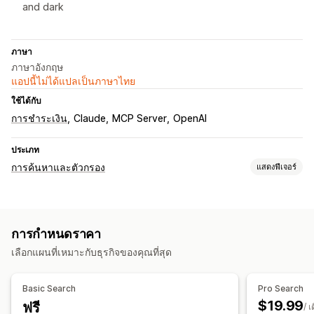
and dark
ภาษา
ภาษาอังกฤษ
แอปนี้ไม่ได้แปลเป็นภาษาไทย
ใช้ได้กับ
การชำระเงิน
Claude
MCP Server
OpenAI
ประเภท
การค้นหาและตัวกรอง
แสดงฟีเจอร์
ฟีเจอร์การค้นหา
การค้นหาทันที
หลายภาษา
การค้นหาด้วย AI
การกำหนดราคา
กลุ่มคำพ้องความหมาย
ตัวกรองหลายตัว
การค้นหาส่วนบุคคล
เลือกแผนที่เหมาะกับธุรกิจของคุณที่สุด
แถบค้นหา
การปรับแต่งการแสดงผล
Basic Search
Pro Search
การเปลี่ยนรูปแบบตามการแสดงผลบนมือถือ
$19.99
ฟรี
/ เ