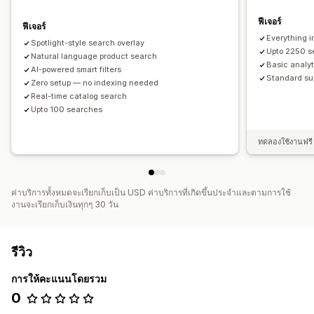
การกำหนดสไตล์ที่กำหนดเอง
ฟีเจอร์
ฟีเจอร์
การวิเคราะห์
Everything i
Spotlight-style search overlay
ข้อมูลเชิงลึกจาก AI
การวิเคราะห์แบบเรียลไทม์
คำค้นหา
Upto 2250 s
Natural language product search
Basic analy
AI-powered smart filters
Standard su
Zero setup — no indexing needed
Real-time catalog search
Upto 100 searches
ทดลองใช้งานฟรี 
ค่าบริการทั้งหมดจะเรียกเก็บเป็น USD ค่าบริการที่เกิดขึ้นประจำและตามการใช้
งานจะเรียกเก็บเงินทุกๆ 30 วัน
รีวิว
การให้คะแนนโดยรวม
0