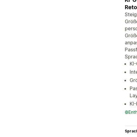
Reto
Steig
Größe
pers
Größe
anpas
Passf
Spra
KI
Int
Grö
Pas
Lay
KI
Ent
Sprac