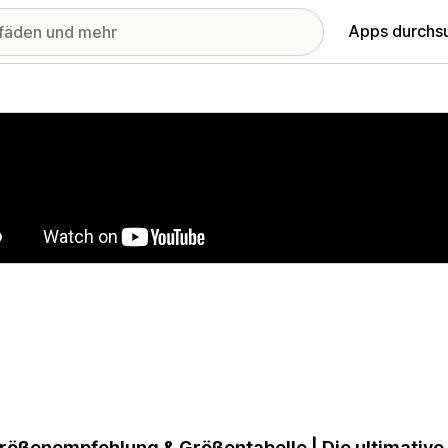
Apps durchs
stellte Bildergalerie
rößenempfehlung & Größentabelle | Die ultimative