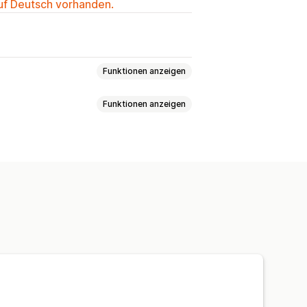
auf Deutsch vorhanden.
Funktionen anzeigen
Funktionen anzeigen
ellen
Virtuelle Anprobe
nen
Empfehlungen
bellen
Vorschau
Variantenanzeige
orheben
Statistiken
ung
Individuelle Preise
 CSS
Farbe und Schriftart
ge
n
Import und Export
rachen
Übersetzung
Produktseite