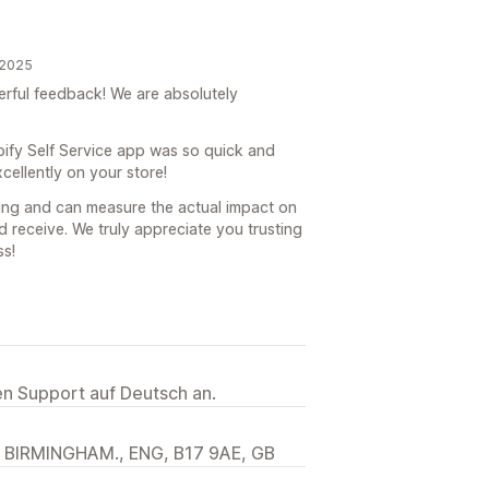
 2025
rful feedback! We are absolutely
hopify Self Service app was so quick and
cellently on your store!
zing and can measure the actual impact on
d receive. We truly appreciate you trusting
s!
ten Support auf Deutsch an.
 BIRMINGHAM., ENG, B17 9AE, GB