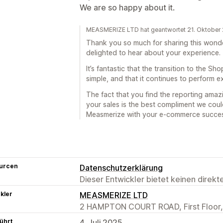
We are so happy about it.
MEASMERIZE LTD hat geantwortet 21. Oktober
Thank you so much for sharing this wonde
delighted to hear about your experience.
It’s fantastic that the transition to the S
simple, and that it continues to perform ex
The fact that you find the reporting ama
your sales is the best compliment we coul
Measmerize with your e-commerce succes
urcen
Datenschutzerklärung
Dieser Entwickler bietet keinen direk
kler
MEASMERIZE LTD
2 HAMPTON COURT ROAD, First Floor,
ührt
4. Juli 2025