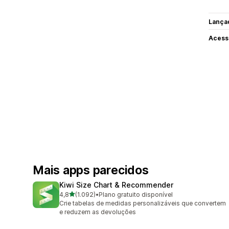
Lança
Acess
Mais apps parecidos
Kiwi Size Chart & Recommender
de 5 estrelas
4,8
(1.092)
•
Plano gratuito disponível
1092 avaliações ao todo
Crie tabelas de medidas personalizáveis que convertem
e reduzem as devoluções