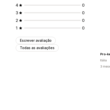
4
0
3
0
2
0
1
0
Escrever avaliação
Todas as avaliações
Pro-k
Itália
3 mes