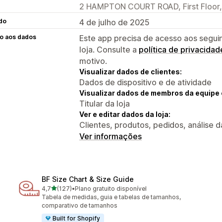
2 HAMPTON COURT ROAD, First Floor,
do
4 de julho de 2025
o aos dados
Este app precisa de acesso aos segui
loja. Consulte a
política de privacidad
motivo.
Visualizar dados de clientes:
Dados de dispositivo e de atividade
Visualizar dados de membros da equipe 
Titular da loja
Ver e editar dados da loja:
Clientes, produtos, pedidos, análise da 
Ver informações
BF Size Chart & Size Guide
de 5 estrelas
4,7
(127)
•
Plano gratuito disponível
127 avaliações ao todo
Tabela de medidas, guia e tabelas de tamanhos,
comparativo de tamanhos
Built for Shopify