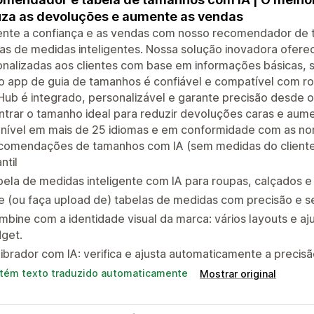
za as devoluções e aumente as vendas
nte a confiança e as vendas com nosso recomendador de 
las de medidas inteligentes. Nossa solução inovadora ofe
nalizadas aos clientes com base em informações básicas, 
 app de guia de tamanhos é confiável e compatível com rou
Hub é integrado, personalizável e garante precisão desde o 
trar o tamanho ideal para reduzir devoluções caras e aume
onível em mais de 25 idiomas e em conformidade com as no
comendações de tamanhos com IA (sem medidas do cliente
antil
ela de medidas inteligente com IA para roupas, calçados e 
e (ou faça upload de) tabelas de medidas com precisão e 
bine com a identidade visual da marca: vários layouts e aju
get.
ibrador com IA: verifica e ajusta automaticamente a prec
tém texto traduzido automaticamente
Mostrar original