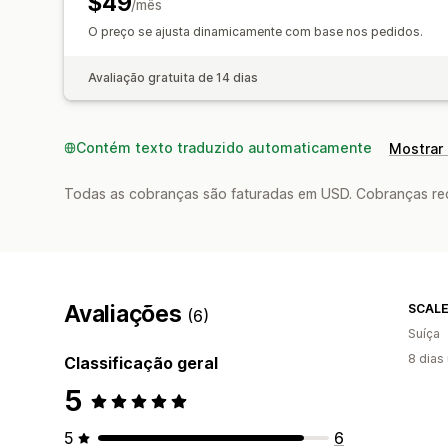
$49
/mês
O preço se ajusta dinamicamente com base nos pedidos.
Avaliação gratuita de 14 dias
Contém texto traduzido automaticamente
Mostrar 
Todas as cobranças são faturadas em USD. Cobranças reco
Avaliações
SCALE
(6)
Suíça
8 dias
Classificação geral
5
5
6