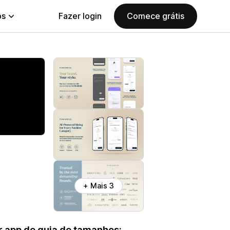
ps
Fazer login
Comece grátis
+ Mais 3
 app de guia de tamanhos: