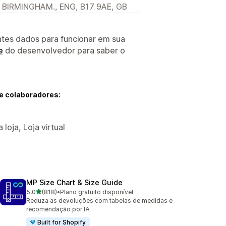
 BIRMINGHAM., ENG, B17 9AE, GB
ntes dados para funcionar em sua
e
do desenvolvedor para saber o
e colaboradores:
loja, Loja virtual
MP Size Chart & Size Guide
de 5 estrelas
5,0
(818)
•
Plano gratuito disponível
818 avaliações ao todo
Reduza as devoluções com tabelas de medidas e
recomendação por IA
Built for Shopify