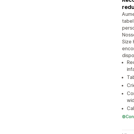
redu
Aume
tabe
perso
Nosso
Size 
encon
disp
Re
inf
Tab
Cri
Com
wid
Cal
Con