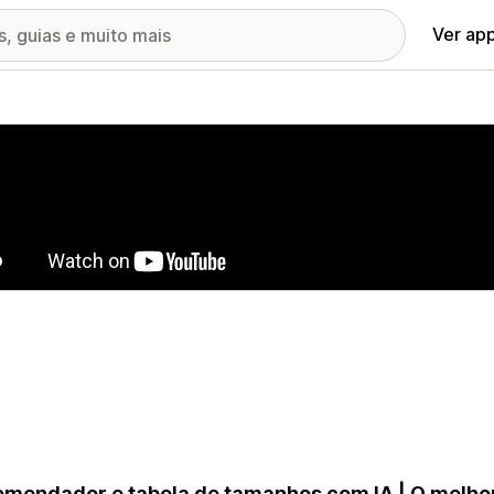
Ver ap
ia de imagens em destaque
mendador e tabela de tamanhos com IA | O melhor