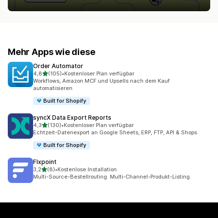
Mehr Apps wie diese
Order Automator
von 5 Sternen
4,8
(105)
•
Kostenloser Plan verfügbar
105 Rezensionen insgesamt
Workflows, Amazon MCF und Upsells nach dem Kauf
automatisieren
Built for Shopify
syncX Data Export Reports
von 5 Sternen
4,3
(130)
•
Kostenloser Plan verfügbar
130 Rezensionen insgesamt
Echtzeit-Datenexport an Google Sheets, ERP, FTP, API & Shops
Built for Shopify
Flxpoint
von 5 Sternen
3,2
(8)
•
Kostenlose Installation
8 Rezensionen insgesamt
Multi-Source-Bestellrouting. Multi-Channel-Produkt-Listing.