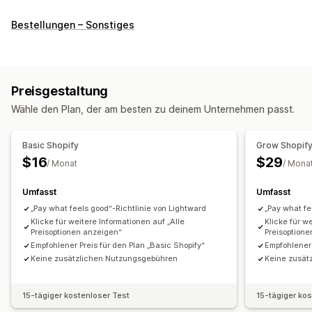
Automatisierungsaufgaben
Bestellungen – Sonstiges
Kundensegmente
Tags für Kund:innen
E-Mail-Antworten
Betrugserkennung
Inventarbestand
Fulfillment von Bestellungen
Bestelltags
Zahlungsstatus
Preisgestaltung
Produkt-Tags
Rückgabeverarbeitung
Wähle den Plan, der am besten zu deinem Unternehmen passt.
Verkaufsschwellenwerte
Lagerbestandauffüllung
Zeitbasiert
Bestellverarbeitung
Basic Shopify
Grow Shopif
Anpassung
$16
$29
/ Monat
/ Mona
APIs
Bedingte Logik
Benutzerdefinierte Trigger
Vorlagen
Umfasst
Umfasst
Automatische Datensynchronisierung
Geplante Aufgaben
„Pay what feels good“-Richtlinie von Lightward
„Pay what fe
Benutzerdefinierte Workflows
Mehrere Shops
Klicke für weitere Informationen auf „Alle
Klicke für w
Preisoptionen anzeigen“
Preisoption
Empfohlener Preis für den Plan „Basic Shopify“
Empfohlener 
Keine zusätzlichen Nutzungsgebühren
Keine zusät
15-tägiger kostenloser Test
15-tägiger ko