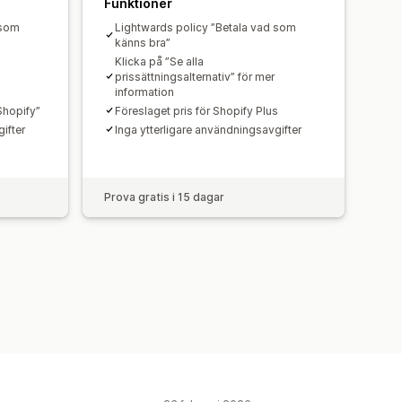
Funktioner
 som
Lightwards policy ”Betala vad som
känns bra”
Klicka på ”Se alla
prissättningsalternativ” för mer
information
Shopify”
Föreslaget pris för Shopify Plus
ifter
Inga ytterligare användningsavgifter
Prova gratis i 15 dagar