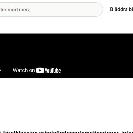
Bläddra b
ri med utvalda bilder
 förstklassiga arbetsflödesautomatiseringar, inte