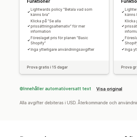
Funktioner
Funkti
Lightwards policy ”Betala vad som
Lightw
känns bra”
känns 
Klicka på ”Se alla
Klicka 
prissättningsalternativ” för mer
prissät
information
inform
Föreslaget pris för planen ”Basic
Föresl
Shopify”
Shopif
Inga ytterligare användningsavgifter
Inga yt
Prova gratis i 15 dagar
Prova gr
Innehåller automatöversatt text
Visa original
Alla avgifter debiteras i USD. Återkommande och användni