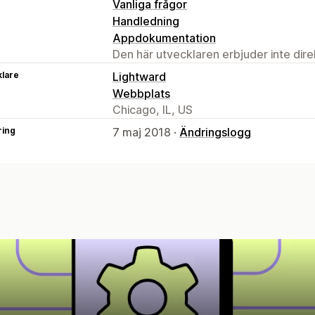
Vanliga frågor
Handledning
Appdokumentation
Den här utvecklaren erbjuder inte dir
klare
Lightward
Webbplats
Chicago, IL, US
ring
7 maj 2018 ·
Ändringslogg