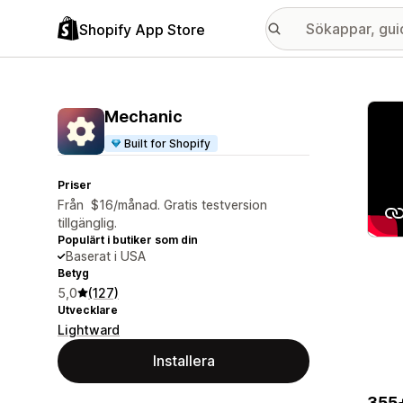
Shopify App Store
Galle
Mechanic
Built for Shopify
Priser
Från $16/månad. Gratis testversion
tillgänglig.
Populärt i butiker som din
Baserat i USA
Betyg
5,0
(127)
Utvecklare
Lightward
Installera
355+