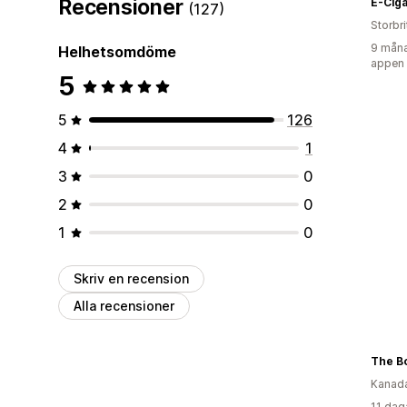
Recensioner
E-Ciga
(127)
Storbr
9 måna
Helhetsomdöme
appen
5
5
126
4
1
3
0
2
0
1
0
Skriv en recension
Alla recensioner
The B
Kanad
11 dag