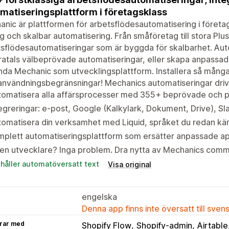
matiseringsplattform i företagsklass
nic är plattformen för arbetsflödesautomatisering i företa
lig och skalbar automatisering. Från småföretag till stora P
sflödesautomatiseringar som är byggda för skalbarhet. Au
atals välbeprövade automatiseringar, eller skapa anpassa
da Mechanic som utvecklingsplattform. Installera så många a
användningsbegränsningar! Mechanics automatiseringar drivs
omatisera alla affärsprocesser med 355+ beprövade och pål
egreringar: e-post, Google (Kalkylark, Dokument, Drive), S
omatisera din verksamhet med Liquid, språket du redan känn
plett automatiseringsplattform som ersätter anpassade app
en utvecklare? Inga problem. Dra nytta av Mechanics comm
ehåller automatöversatt text
Visa original
engelska
Denna app finns inte översatt till sven
rar med
Shopify Flow
Shopify-admin
Airtable