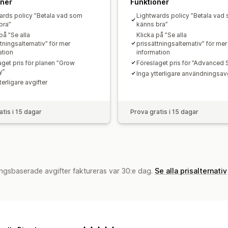
oner
Funktioner
ards policy ”Betala vad som
Lightwards policy ”Betala vad
bra”
känns bra”
på ”Se alla
Klicka på ”Se alla
tningsalternativ” för mer
prissättningsalternativ” för mer
ation
information
aget pris för planen ”Grow
Föreslaget pris för ”Advanced 
y”
Inga ytterligare användningsavg
terligare avgifter
atis i 15 dagar
Prova gratis i 15 dagar
ngsbaserade avgifter faktureras var 30:e dag.
Se alla prisalternativ