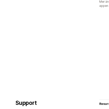
Mer än
appen
Support
Resur