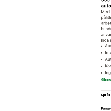
auto
Mecha
pålit
arbet
hundr
använ
inga 
Aut
Int
Aut
Kom
Ing
Inn
Språk
Funge