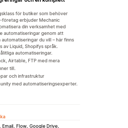
gsklass för butiker som behöver
lus-företag erbjuder Mechanic
tomatisera din verksamhet med
de automatiseringar genom att
utomatiseringar du vill – här finns
 av Liquid, Shopifys språk.
itliga automatiseringar.
lack, Airtable, FTP med mera
er till.
ar och infrastruktur
unity med automatiseringsexperter.
ska
Email
Flow
Google Drive