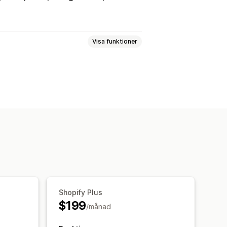
Visa funktioner
r
Identifiering av bedrägeri
taggar
Betalningsstatus
Reaförsäljningar
Lagerpåfyllning
ösare
Mallar
alagda uppgifter
r
Shopify Plus
$199
/månad