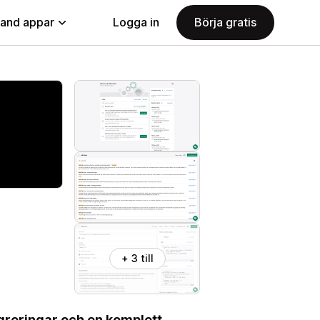
land appar
Logga in
Börja gratis
+ 3 till
greringar och en komplett