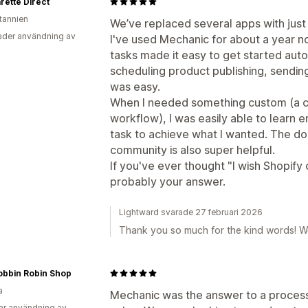
rette Direct
itannien
We’ve replaced several apps with just 
der användning av
I've used Mechanic for about a year no
tasks made it easy to get started aut
scheduling product publishing, sending
was easy.
When I needed something custom (a c
workflow), I was easily able to learn e
task to achieve what I wanted. The do
community is also super helpful.
If you've ever thought "I wish Shopify c
probably your answer.
Lightward svarade 27 februari 2026
Thank you so much for the kind words! W
obbin Robin Shop
a
Mechanic was the answer to a process
ar användning av