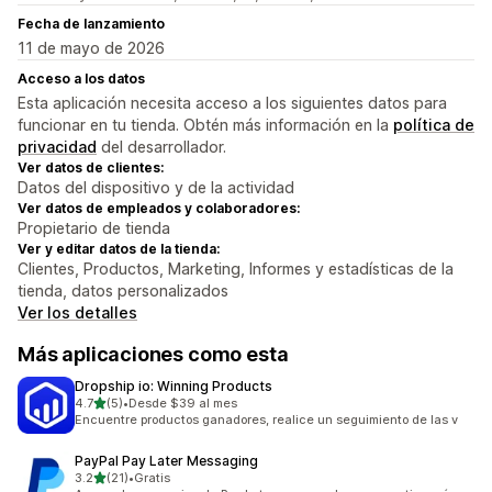
Fecha de lanzamiento
11 de mayo de 2026
Acceso a los datos
Esta aplicación necesita acceso a los siguientes datos para
funcionar en tu tienda. Obtén más información en la
política de
privacidad
del desarrollador.
Ver datos de clientes:
Datos del dispositivo y de la actividad
Ver datos de empleados y colaboradores:
Propietario de tienda
Ver y editar datos de la tienda:
Clientes, Productos, Marketing, Informes y estadísticas de la
tienda, datos personalizados
Ver los detalles
Más aplicaciones como esta
Dropship io: Winning Products
de 5 estrellas
4.7
(5)
•
Desde $39 al mes
5 reseñas en total
Encuentre productos ganadores, realice un seguimiento de las v
PayPal Pay Later Messaging
de 5 estrellas
3.2
(21)
•
Gratis
21 reseñas en total