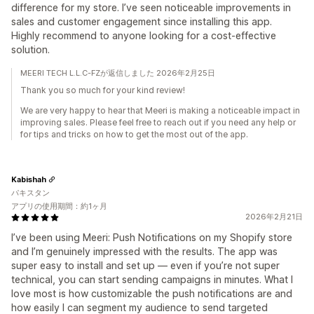
difference for my store. I’ve seen noticeable improvements in
sales and customer engagement since installing this app.
Highly recommend to anyone looking for a cost-effective
solution.
MEERI TECH L.L.C-FZが返信しました 2026年2月25日
Thank you so much for your kind review!
We are very happy to hear that Meeri is making a noticeable impact in
improving sales. Please feel free to reach out if you need any help or
for tips and tricks on how to get the most out of the app.
Kabishah
パキスタン
アプリの使用期間：約1ヶ月
2026年2月21日
I’ve been using Meeri: Push Notifications on my Shopify store
and I’m genuinely impressed with the results. The app was
super easy to install and set up — even if you’re not super
technical, you can start sending campaigns in minutes. What I
love most is how customizable the push notifications are and
how easily I can segment my audience to send targeted