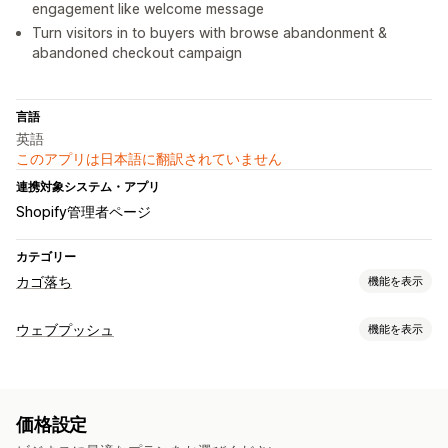
engagement like welcome message
Turn visitors in to buyers with browse abandonment &
abandoned checkout campaign
言語
英語
このアプリは日本語に翻訳されていません
連携対象システム・アプリ
Shopify管理者ページ
カテゴリー
カゴ落ち
機能を表示
カートリカバリー
ウェブプッシュ
機能を表示
パーソナライズ型キャンペーン
ウェブプッシュ通知
通知タイプ
オプトインポップアップ
ディスカウントオファー
カートリカバリー
フラッシュセール
商品のお知らせ
期間限定オファー
コンバージョントラッキング
価格設定
プロモーション
リマインダー
ウェルカムメッセージ
自動ワークフロー