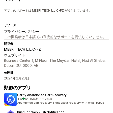
アプリのサポートは MEERI TECH L.L.C-FZ が提供しています。
リソース
プライバシーポリシー
この開発者は日本語での直接的なサポートを提供していません。
開発者
MEERI TECH L.L.C-FZ
ウェブサイト
Business Center 1, M Floor, The Meydan Hotel, Nad Al Sheba,
Dubai, DU, 0000, AE
公開日
2024年2月23日
類似のアプリ
Cartly Abandoned Cart Recovery
5つ星中
4.8
(231)
•
無料プランあり
合計レビュー数：231件
Abandoned cart recovery & checkout recovery with email popup
PushBot: Web Push Notification