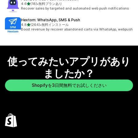
5つ星中
4.6
(18)
•
無料プランあり
合計レビュー数：18件
Recover sales by targeted and automated web push notifications
Hextom: WhatsApp, SMS & Push
5つ星中
4.8
(264)
•
無料インストール
合計レビュー数：264件
Boost revenue by recover abandoned carts via WhatsApp, webpush
使ってみたいアプリがあり
ましたか？
Shopifyを3日間無料でお試しください