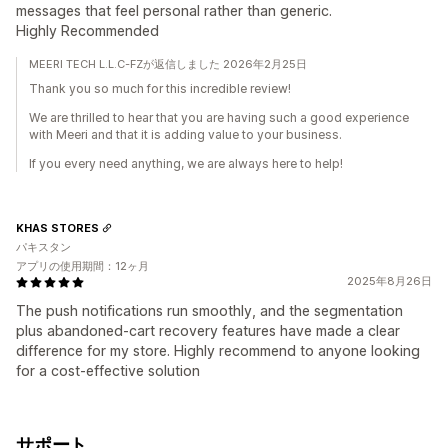
messages that feel personal rather than generic.
Highly Recommended
MEERI TECH L.L.C-FZが返信しました 2026年2月25日
Thank you so much for this incredible review!
We are thrilled to hear that you are having such a good experience
with Meeri and that it is adding value to your business.
If you every need anything, we are always here to help!
KHAS STORES
パキスタン
アプリの使用期間：12ヶ月
2025年8月26日
The push notifications run smoothly, and the segmentation
plus abandoned-cart recovery features have made a clear
difference for my store. Highly recommend to anyone looking
for a cost-effective solution
サポート