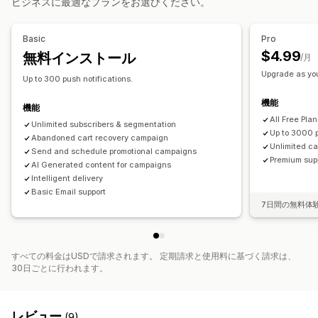
ビジネスに最適なプランをお選びください。
リターゲティング
表示オプション
登録者管理
カスタムブランディング
トリガー
テンプレート
Basic
Pro
自動通知
インポートとエクスポート
登録者リスト
オプトイン
操作動向の追跡
$4.99
無料インストール
/月
セグメント
コンバージョントラッキング
Upgrade as yo
Up to 300 push notifications.
機能
機能
All Free Pla
Unlimited subscribers & segmentation
Up to 3000 p
Abandoned cart recovery campaign
Unlimited c
Send and schedule promotional campaigns
Premium sup
AI Generated content for campaigns
Intelligent delivery
Basic Email support
7日間の無料体
すべての料金はUSDで請求されます。 定期請求と使用料に基づく請求は、
30日ごとに行われます。
レビュー
(9)