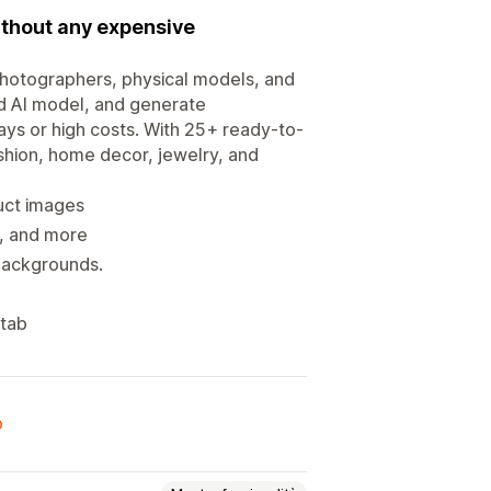
ithout any expensive
photographers, physical models, and
ed AI model, and generate
ays or high costs. With 25+ ready-to-
fashion, home decor, jewelry, and
uct images
s, and more
backgrounds.
 tab
o