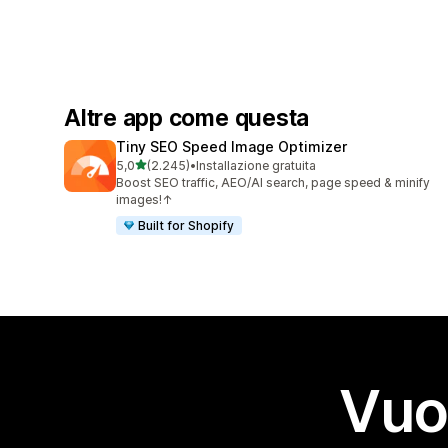
Altre app come questa
Tiny SEO Speed Image Optimizer
stelle su 5
5,0
(2.245)
•
Installazione gratuita
2245 recensioni totali
Boost SEO traffic, AEO/AI search, page speed & minify
images!↑
Built for Shopify
Vuo