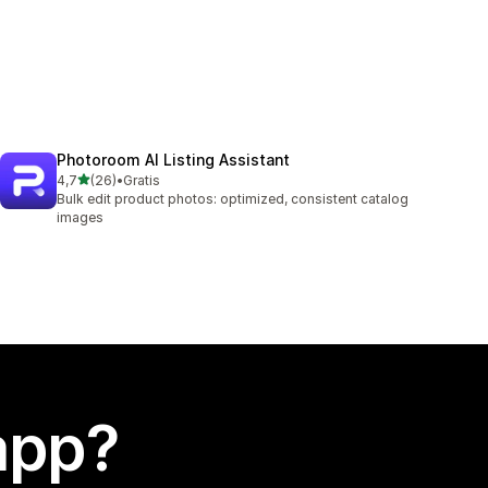
Photoroom AI Listing Assistant
stelle su 5
4,7
(26)
•
Gratis
26 recensioni totali
Bulk edit product photos: optimized, consistent catalog
images
app?