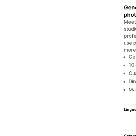
Gene
phot
Meeta
studi
profe
use p
more.
Ge
10+
Cus
Dir
Man
Lingu
Categ