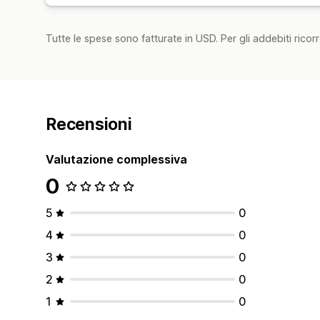
Tutte le spese sono fatturate in USD. Per gli addebiti ricorre
Recensioni
Valutazione complessiva
0
5
0
4
0
3
0
2
0
1
0