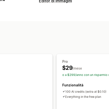
Editor di immagini
Ottimizzazione delle immagini
Ottimizzazione automatica
Rimozion
Generazione basata sull’IA
Sfondi per
Riempimento generativo
Pro
$29
/mese
o a $299/anno con un risparmio 
Funzionalità
100 AI credits (extra at $0.10)
Everything in the free plan