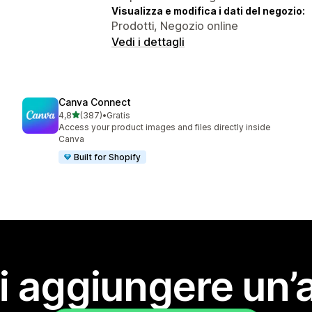
Visualizza e modifica i dati del negozio:
Prodotti, Negozio online
Vedi i dettagli
Canva Connect
stelle su 5
4,8
(387)
•
Gratis
387 recensioni totali
Access your product images and files directly inside
Canva
Built for Shopify
i aggiungere un’