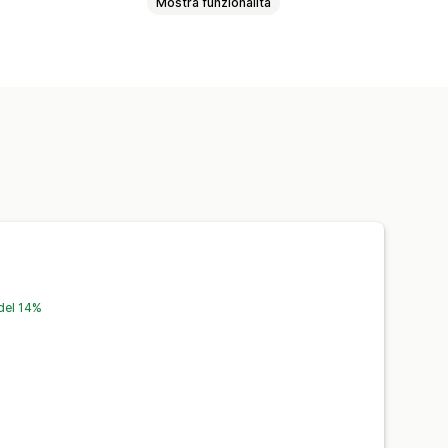
Mostra funzionalità
e dello sfondo
Controllo di qualità
sonalizzati
del 14%