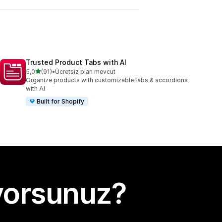
Trusted Product Tabs with AI
5 yıldız üzerinden
5,0
(91)
•
Ücretsiz plan mevcut
toplam 91 değerlendirme
Organize products with customizable tabs & accordions
with AI
Built for Shopify
yorsunuz?