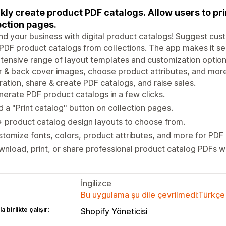
kly create product PDF catalogs. Allow users to pr
ection pages.
d your business with digital product catalogs! Suggest cu
 PDF product catalogs from collections. The app makes it se
tensive range of layout templates and customization options
 & back cover images, choose product attributes, and mor
ation, share & create PDF catalogs, and raise sales.
erate PDF product catalogs in a few clicks.
 a "Print catalog" button on collection pages.
 product catalog design layouts to choose from.
tomize fonts, colors, product attributes, and more for PDF 
nload, print, or share professional product catalog PDFs wit
İngilizce
Bu uygulama şu dile çevrilmedi:Türkçe
a birlikte çalışır:
Shopify Yöneticisi