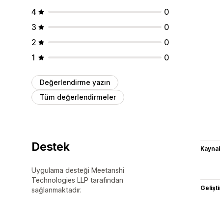
4
0
3
0
2
0
1
0
Değerlendirme yazın
Tüm değerlendirmeler
Destek
Kaynak
Uygulama desteği Meetanshi
Technologies LLP tarafından
Gelişti
sağlanmaktadır.