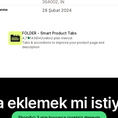
364002, IN
lanma
28 Şubat 2024
FOLDER ‑ Smart Product Tabs
5 yıldız üzerinden
4,7
(439)
•
Ücretsiz plan mevcut
toplam 439 değerlendirme
Tabs & accordions to improve your product page and
description
 eklemek mi isti
Shopify'ı 3 gün boyunca ücretsiz deneyin