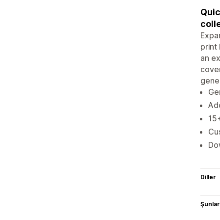
Quic
coll
Expan
print
an ex
cover
gener
Gen
Add
15+
Cus
Dow
Diller
Şunlarl