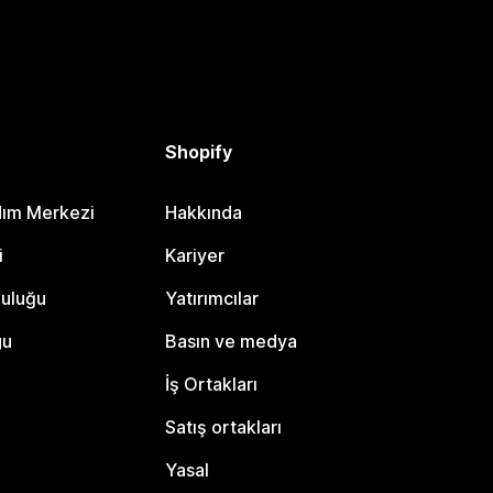
Shopify
dım Merkezi
Hakkında
i
Kariyer
luluğu
Yatırımcılar
gu
Basın ve medya
İş Ortakları
Satış ortakları
Yasal