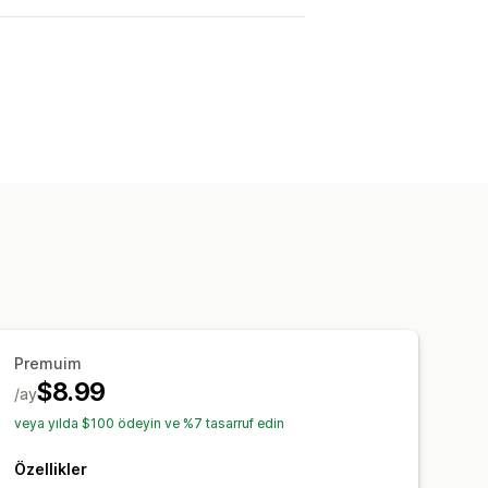
Premuim
$8.99
/ay
veya yılda $100 ödeyin ve %7 tasarruf edin
Özellikler