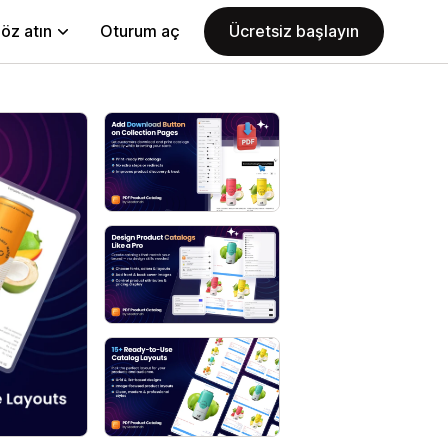
öz atın
Oturum aç
Ücretsiz başlayın