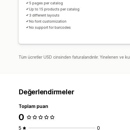
5 pages per catalog
Up to 15 products per catalog
3 different layouts
No font customization
No support for barcodes
Tüm ücretler USD cinsinden faturalandırılır. Yinelenen ve kul
Değerlendirmeler
Toplam puan
0
5
0