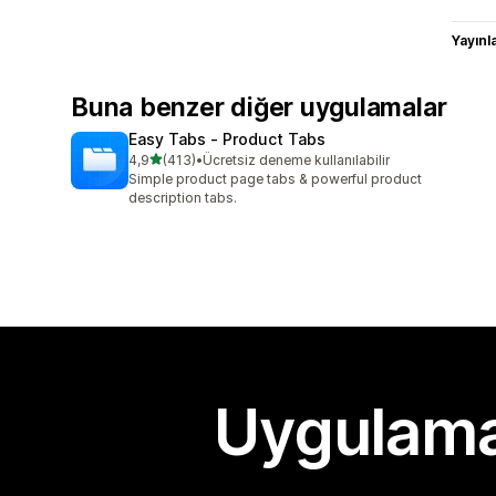
Yayın
Buna benzer diğer uygulamalar
Easy Tabs ‑ Product Tabs
5 yıldız üzerinden
4,9
(413)
•
Ücretsiz deneme kullanılabilir
toplam 413 değerlendirme
Simple product page tabs & powerful product
description tabs.
Uygulama