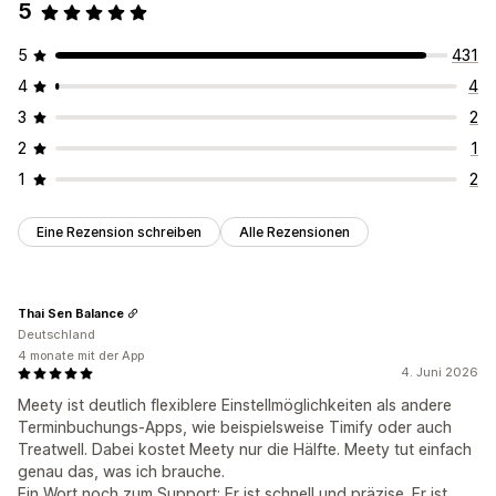
5
5
431
4
4
3
2
2
1
1
2
Eine Rezension schreiben
Alle Rezensionen
Thai Sen Balance
Deutschland
4 monate mit der App
4. Juni 2026
Meety ist deutlich flexiblere Einstellmöglichkeiten als andere
Terminbuchungs-Apps, wie beispielsweise Timify oder auch
Treatwell. Dabei kostet Meety nur die Hälfte. Meety tut einfach
genau das, was ich brauche.
Ein Wort noch zum Support: Er ist schnell und präzise. Er ist