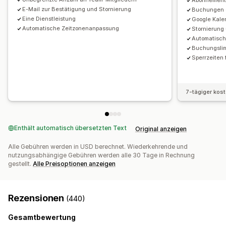
Abonnement
Buchungsseiten
Kalender-Widget
E-Mail zur Bestätigung und Stornierung
Buchungen 
Benutzerdefinierte Tickets
Benutzerdefinierte Formulare
Eine Dienstleistung
Google Kale
Benutzerdefinierte Benachrichtigungen
Branding
Automatische Zeitzonenanpassung
Stornierun
Automatisch
Benutzerdefiniertes CSS
Buchungslim
Sperrzeiten 
7-tägiger kos
Enthält automatisch übersetzten Text
Original anzeigen
Alle Gebühren werden in USD berechnet. Wiederkehrende und
nutzungsabhängige Gebühren werden alle 30 Tage in Rechnung
gestellt.
Alle Preisoptionen anzeigen
Rezensionen
(440)
Gesamtbewertung