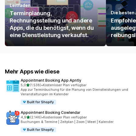
Leitfaden
Terminplanung,
Die besten 
Rechnungsstellung und andere
Empfohlen
Apps, die du benötigst, wenn du
ausgelegt
eine Dienstleistung verkaufst.
reibungsl
Mehr Apps wie diese
Appointment Booking App Apntly
von 5 Sternen
5,0
(1.538)
•
Kostenloser Plan verfügbar
1538 Rezensionen insgesamt
App zur Terminbuchung für die Planung von Dienstleistungen und
Veranstaltungen im Kalender
Built for Shopify
Appointment Booking Cowlendar
von 5 Sternen
4,9
(2.146)
•
Kostenloser Plan verfügbar
2146 Rezensionen insgesamt
Buchungen & Termine | Zeitplan | Zoom | Meet | Kalender
Built for Shopify