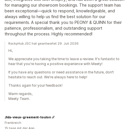
for managing our showroom bookings. The support team has
been exceptional—quick to respond, knowledgeable, and
always willing to help us find the best solution for our
requirements. A special thank you to PEONY & QUINN for their
patience, professionalism, and outstanding support
throughout the process. Highly recommended!
RockyHub JSC hat geantwortet 29. Juli 2026
Hi,
We appreciate you taking the time to leave a review. It's fantastic to
hear that you're having a positive experience with Meety!
If you have any questions or need assistance in the future, don’t
hesitate to reach out. We're always here to help!
Thanks again for your feedback!
Warm regards,
Meety Team.
Jlda-vieux-greement-toulon
Frankreich
15 tage mit der App