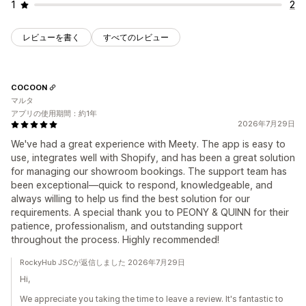
1
2
レビューを書く
すべてのレビュー
COCOON
マルタ
アプリの使用期間：約1年
2026年7月29日
We've had a great experience with Meety. The app is easy to
use, integrates well with Shopify, and has been a great solution
for managing our showroom bookings. The support team has
been exceptional—quick to respond, knowledgeable, and
always willing to help us find the best solution for our
requirements. A special thank you to PEONY & QUINN for their
patience, professionalism, and outstanding support
throughout the process. Highly recommended!
RockyHub JSCが返信しました 2026年7月29日
Hi,
We appreciate you taking the time to leave a review. It's fantastic to