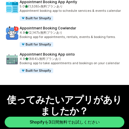
Appointment Booking App Apntly
5つ星中
5.0
(1,538)
•
無料プランあり
合計レビュー数：1538件
Appointment booking app to schedule services & events calendar
Built for Shopify
Appointment Booking Cowlendar
5つ星中
4.9
(2,147)
•
無料プランあり
合計レビュー数：2147件
Booking app for appointments, rentals, events & booking forms.
Built for Shopify
Appointment Booking App ointo
5つ星中
4.9
(884)
•
無料プランあり
合計レビュー数：884件
Booking app to take appointments and bookings on your calendar
Built for Shopify
使ってみたいアプリがあり
ましたか？
Shopifyを3日間無料でお試しください