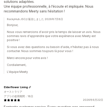
solutions adaptées.
Une équipe professionnelle, à l'écoute et impliquée. Nous
recommandons Meety sans hésitation !
RockyHub JSCが返信しました 2026年7月8日
Bonjour,
Nous vous remercions d'avoir pris le temps de laisser un avis. Nous
sommes ravis d'apprendre que votre expérience avec Meety est
positive !
Si vous avez des questions ou besoin d'aide, n'hésitez pas à nous
contacter. Nous sommes toujours là pour vous !
Merci encore pour votre avis !
Cordialement,
L'équipe Meety
Elderflower Living
オーストラリア
アプリの使用期間：18日
2026年6月22日
Fantastic customer service. Every question was answered