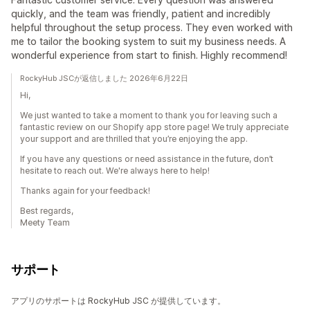
quickly, and the team was friendly, patient and incredibly
helpful throughout the setup process. They even worked with
me to tailor the booking system to suit my business needs. A
wonderful experience from start to finish. Highly recommend!
RockyHub JSCが返信しました 2026年6月22日
Hi,
We just wanted to take a moment to thank you for leaving such a
fantastic review on our Shopify app store page! We truly appreciate
your support and are thrilled that you’re enjoying the app.
If you have any questions or need assistance in the future, don’t
hesitate to reach out. We're always here to help!
Thanks again for your feedback!
Best regards,
Meety Team
サポート
アプリのサポートは RockyHub JSC が提供しています。