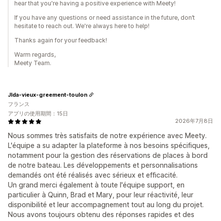
hear that you're having a positive experience with Meety!
If you have any questions or need assistance in the future, don’t
hesitate to reach out. We're always here to help!
Thanks again for your feedback!
Warm regards,
Meety Team.
Jlda-vieux-greement-toulon
フランス
アプリの使用期間：15日
2026年7月8日
Nous sommes très satisfaits de notre expérience avec Meety.
L'équipe a su adapter la plateforme à nos besoins spécifiques,
notamment pour la gestion des réservations de places à bord
de notre bateau. Les développements et personnalisations
demandés ont été réalisés avec sérieux et efficacité.
Un grand merci également à toute l'équipe support, en
particulier à Quinn, Brad et Mary, pour leur réactivité, leur
disponibilité et leur accompagnement tout au long du projet.
Nous avons toujours obtenu des réponses rapides et des