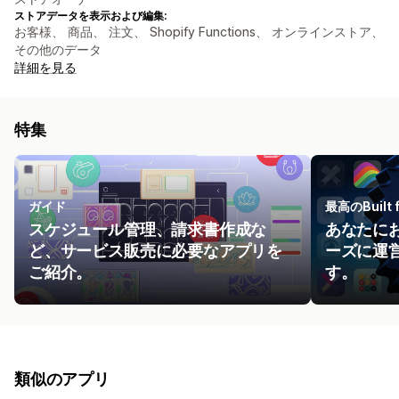
ストアデータを表示および編集:
お客様、 商品、 注文、 Shopify Functions、 オンラインストア、
その他のデータ
詳細を見る
特集
ガイド
最高のBuilt 
スケジュール管理、請求書作成な
あなたに
ど、サービス販売に必要なアプリを
ーズに運
ご紹介。
す。
類似のアプリ