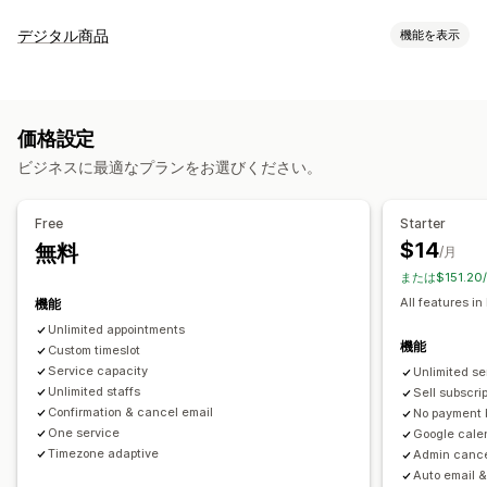
イベントタイプ
デジタル商品
機能を表示
予約
レンタル
クラス
サービス
予約
対面
オンライン
商品タイプ
カスタムイベント
コース
PDF
動画
カスタム
予約管理
価格設定
ダウンロード管理
カレンダー
スケジュール
時間枠
除外日の設定
複数予約
ビジネスに最適なプランをお選びください。
メール配信
カスタムリンク
予約のキャンセル
受付可能枠数
チケット発行
イベントのチェックイン
データ同期
リアルタイム更新
ファイルセキュリティ
Free
Starter
メール通知
SMS通知
複数言語
複数ロケーション
決済
前払金
$14
無料
アクセスコード
電子透かし
/月
スタッフ管理
または$151.2
All features in
機能
カスタマイズ
Unlimited appointments
予約ページ
カレンダーウィジェット
カスタムチケット
機能
Custom timeslot
カスタムフォーム
カスタム通知
ブランディング
カスタムCSS
Service capacity
Unlimited se
Unlimited staffs
Sell subscri
Confirmation & cancel email
No payment 
One service
Google cale
Timezone adaptive
Admin cance
Auto email 