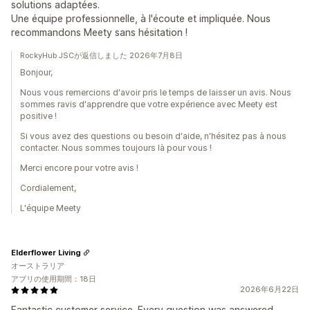
solutions adaptées.
Une équipe professionnelle, à l'écoute et impliquée. Nous
recommandons Meety sans hésitation !
RockyHub JSCが返信しました 2026年7月8日
Bonjour,
Nous vous remercions d'avoir pris le temps de laisser un avis. Nous
sommes ravis d'apprendre que votre expérience avec Meety est
positive !
Si vous avez des questions ou besoin d'aide, n'hésitez pas à nous
contacter. Nous sommes toujours là pour vous !
Merci encore pour votre avis !
Cordialement,
L'équipe Meety
Elderflower Living
オーストラリア
アプリの使用期間：18日
2026年6月22日
Fantastic customer service. Every question was answered