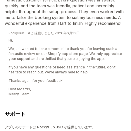
quickly, and the team was friendly, patient and incredibly
helpful throughout the setup process. They even worked with
me to tailor the booking system to suit my business needs. A
wonderful experience from start to finish. Highly recommend!
RockyHub JSCが返信しました 2026年6月22日
Hi,
We just wanted to take a moment to thank you for leaving such a
fantastic review on our Shopify app store page! We truly appreciate
your support and are thrilled that you’re enjoying the app.
If you have any questions or need assistance in the future, don’t
hesitate to reach out. We're always here to help!
Thanks again for your feedback!
Best regards,
Meety Team
サポート
アプリのサポートは RockyHub JSC が提供しています。