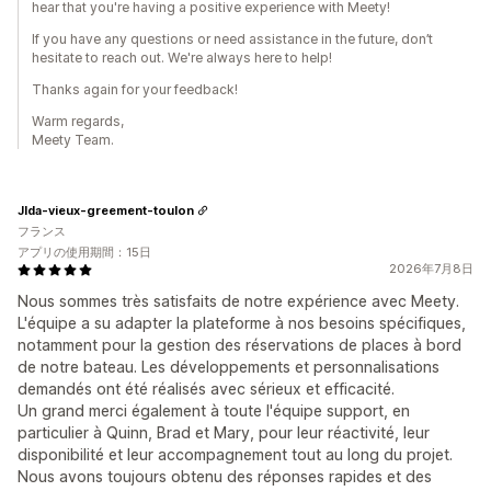
hear that you're having a positive experience with Meety!
If you have any questions or need assistance in the future, don’t
hesitate to reach out. We're always here to help!
Thanks again for your feedback!
Warm regards,
Meety Team.
Jlda-vieux-greement-toulon
フランス
アプリの使用期間：15日
2026年7月8日
Nous sommes très satisfaits de notre expérience avec Meety.
L'équipe a su adapter la plateforme à nos besoins spécifiques,
notamment pour la gestion des réservations de places à bord
de notre bateau. Les développements et personnalisations
demandés ont été réalisés avec sérieux et efficacité.
Un grand merci également à toute l'équipe support, en
particulier à Quinn, Brad et Mary, pour leur réactivité, leur
disponibilité et leur accompagnement tout au long du projet.
Nous avons toujours obtenu des réponses rapides et des