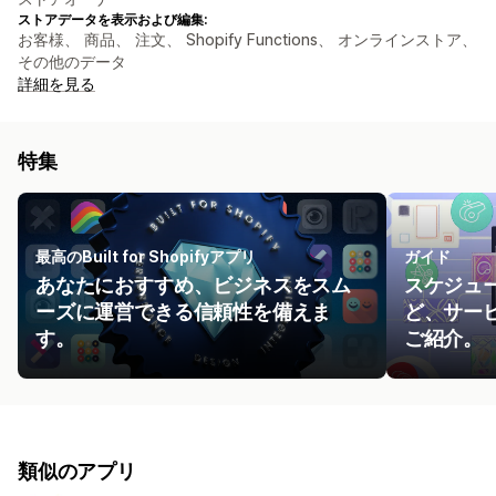
ストアデータを表示および編集:
お客様、 商品、 注文、 Shopify Functions、 オンラインストア、
その他のデータ
詳細を見る
特集
最高のBuilt for Shopifyアプリ
ガイド
あなたにおすすめ、ビジネスをスム
スケジュ
ーズに運営できる信頼性を備えま
ど、サー
す。
ご紹介。
類似のアプリ