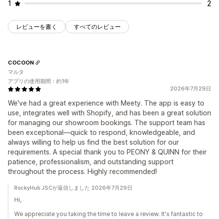
1
2
レビューを書く
すべてのレビュー
COCOON
マルタ
アプリの使用期間：約1年
2026年7月29日
We've had a great experience with Meety. The app is easy to
use, integrates well with Shopify, and has been a great solution
for managing our showroom bookings. The support team has
been exceptional—quick to respond, knowledgeable, and
always willing to help us find the best solution for our
requirements. A special thank you to PEONY & QUINN for their
patience, professionalism, and outstanding support
throughout the process. Highly recommended!
RockyHub JSCが返信しました 2026年7月29日
Hi,
We appreciate you taking the time to leave a review. It's fantastic to