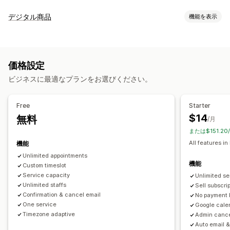
イベントタイプ
デジタル商品
機能を表示
予約
レンタル
クラス
サービス
予約
対面
オンライン
商品タイプ
カスタムイベント
コース
PDF
動画
カスタム
予約管理
価格設定
ダウンロード管理
カレンダー
スケジュール
時間枠
除外日の設定
複数予約
ビジネスに最適なプランをお選びください。
メール配信
カスタムリンク
予約のキャンセル
受付可能枠数
チケット発行
イベントのチェックイン
データ同期
リアルタイム更新
ファイルセキュリティ
Free
Starter
メール通知
SMS通知
複数言語
複数ロケーション
決済
前払金
$14
無料
アクセスコード
電子透かし
/月
スタッフ管理
または$151.2
All features in
機能
カスタマイズ
Unlimited appointments
予約ページ
カレンダーウィジェット
カスタムチケット
機能
Custom timeslot
カスタムフォーム
カスタム通知
ブランディング
カスタムCSS
Service capacity
Unlimited se
Unlimited staffs
Sell subscri
Confirmation & cancel email
No payment 
One service
Google cale
Timezone adaptive
Admin cance
Auto email 