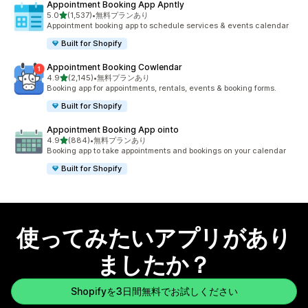
Appointment Booking App Apntly
5つ星中
5.0
(1,537)
•
無料プランあり
合計レビュー数：1537件
Appointment booking app to schedule services & events calendar
Built for Shopify
Appointment Booking Cowlendar
5つ星中
4.9
(2,145)
•
無料プランあり
合計レビュー数：2145件
Booking app for appointments, rentals, events & booking forms.
Built for Shopify
Appointment Booking App ointo
5つ星中
4.9
(884)
•
無料プランあり
合計レビュー数：884件
Booking app to take appointments and bookings on your calendar
Built for Shopify
使ってみたいアプリがあり
ましたか？
Shopifyを3日間無料でお試しください