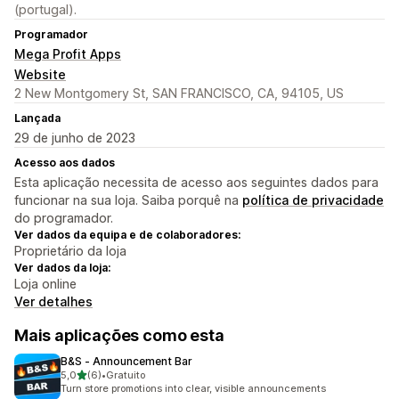
(portugal).
Programador
Mega Profit Apps
Website
2 New Montgomery St, SAN FRANCISCO, CA, 94105, US
Lançada
29 de junho de 2023
Acesso aos dados
Esta aplicação necessita de acesso aos seguintes dados para
funcionar na sua loja. Saiba porquê na
política de privacidade
do programador.
Ver dados da equipa e de colaboradores:
Proprietário da loja
Ver dados da loja:
Loja online
Ver detalhes
Mais aplicações como esta
B&S ‑ Announcement Bar
de 5 estrelas
5,0
(6)
•
Gratuito
6 total de avaliações
Turn store promotions into clear, visible announcements