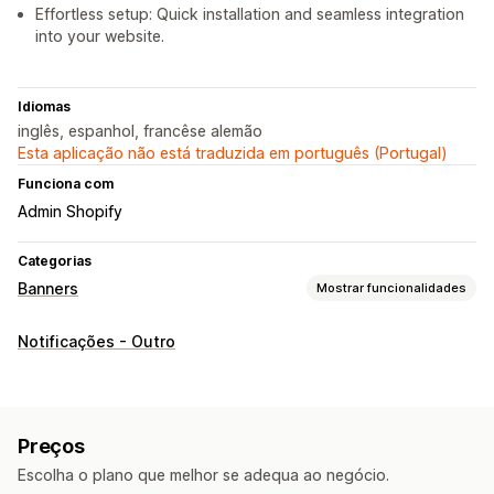
Effortless setup: Quick installation and seamless integration
into your website.
Idiomas
inglês, espanhol, francêse alemão
Esta aplicação não está traduzida em português (Portugal)
Funciona com
Admin Shopify
Categorias
Banners
Mostrar funcionalidades
Tipo de banner
Notificações - Outro
Barra de anúncios
Envio gratuito
Conformidade com o RGPD
Anúncio múltiplo
Notificação
Página de produto
Promocional
Preços
Personalização
Escolha o plano que melhor se adequa ao negócio.