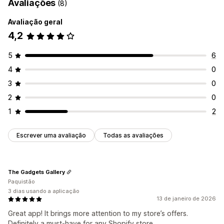
Avaliações
(8)
Avaliação geral
4,2
5
6
4
0
3
0
2
0
1
2
Escrever uma avaliação
Todas as avaliações
The Gadgets Gallery
Paquistão
3 dias usando a aplicação
13 de janeiro de 2026
Great app! It brings more attention to my store’s offers.
Definitely a must-have for any Shopify store.