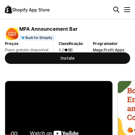
Shopify App Store
MPA Announcement Bar
Built for Shopify
Preços
Classificação
Programador
Plano gratuito disponível
4,2
(8)
Mega Profit Apps
Instale