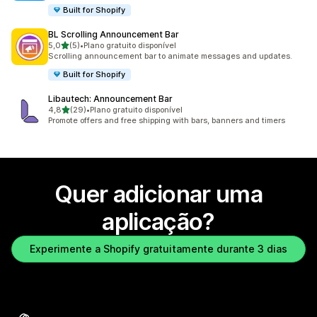
Built for Shopify
BL Scrolling Announcement Bar
de 5 estrelas
5,0
(5)
•
Plano gratuito disponível
5 total de avaliações
Scrolling announcement bar to animate messages and updates.
Built for Shopify
Libautech: Announcement Bar
de 5 estrelas
4,8
(29)
•
Plano gratuito disponível
29 total de avaliações
Promote offers and free shipping with bars, banners and timers
Quer adicionar uma
aplicação?
Experimente a Shopify gratuitamente durante 3 dias