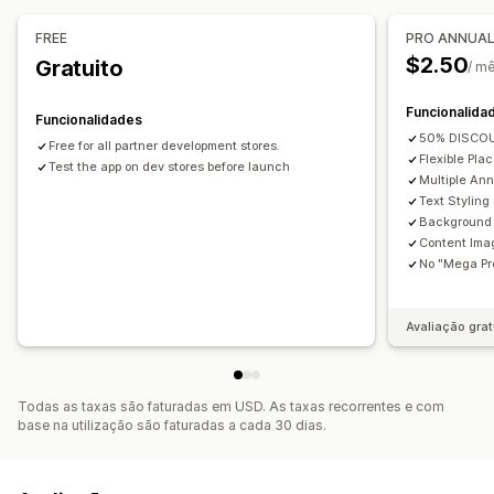
Posição do banner
Animações
Exibição fixa
Ligações e botões
Fundos
Cor e tipo de letra
Emojis
FREE
PRO ANNUA
Multilingue
Reatividade móvel
$2.50
Gratuito
/ m
Direcionamento de comportamento
Funcionalida
Funcionalidades
Análise de dados e relatórios
50% DISCO
Free for all partner development stores.
Testes A/B
Flexible Pla
Test the app on dev stores before launch
Multiple An
Text Styling
Background 
Content Ima
No "Mega Pro
Avaliação grat
Todas as taxas são faturadas em USD. As taxas recorrentes e com
base na utilização são faturadas a cada 30 dias.