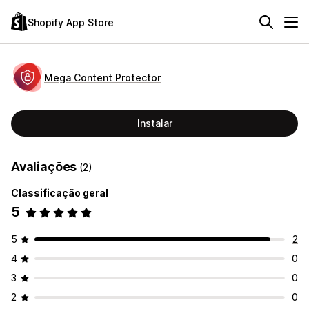
Shopify App Store
Mega Content Protector
Instalar
Avaliações
(2)
Classificação geral
5
5
2
4
0
3
0
2
0