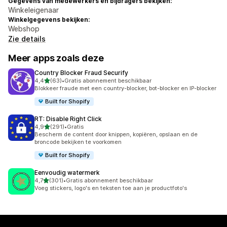
Gegevens van medewerkers en bijdragers bekijken:
Winkeleigenaar
Winkelgegevens bekijken:
Webshop
Zie details
Meer apps zoals deze
Country Blocker Fraud Securify
van 5 sterren
4,4
(63)
•
Gratis abonnement beschikbaar
63 recensies in totaal
Blokkeer fraude met een country-blocker, bot-blocker en IP-blocker
Built for Shopify
RT: Disable Right Click
van 5 sterren
4,9
(291)
•
Gratis
291 recensies in totaal
Bescherm de content door knippen, kopiëren, opslaan en de
broncode bekijken te voorkomen
Built for Shopify
Eenvoudig watermerk
van 5 sterren
4,7
(301)
•
Gratis abonnement beschikbaar
301 recensies in totaal
Voeg stickers, logo's en teksten toe aan je productfoto's