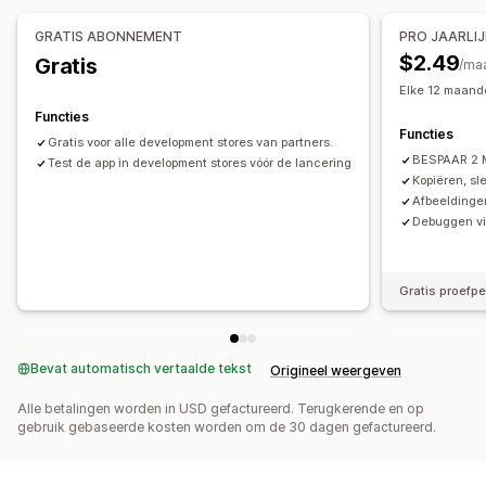
Geblokkeerde acties
GRATIS ABONNEMENT
PRO JAARLI
Kopiëren en plakken
Tekstselectie
Rechtsklikken
$2.49
Gratis
/ma
Afbeelding downloaden
Afbeelding opslaan
Elke 12 maand
Slepen en neerzetten
Element inspecteren
Functies
Functies
Tools voor ontwikkelaars
Toetsenbordsneltoetsen
Gratis voor alle development stores van partners.
BESPAAR 2
Test de app in development stores vóór de lancering
Kopiëren, s
Afbeeldingen
Debuggen vi
Gratis proefp
Bevat automatisch vertaalde tekst
Origineel weergeven
Alle betalingen worden in USD gefactureerd. Terugkerende en op
gebruik gebaseerde kosten worden om de 30 dagen gefactureerd.