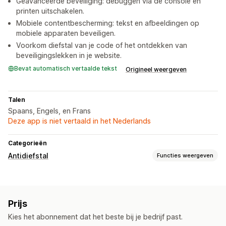
Geavanceerde beveiliging: debuggen via de console en
printen uitschakelen.
Mobiele contentbescherming: tekst en afbeeldingen op
mobiele apparaten beveiligen.
Voorkom diefstal van je code of het ontdekken van
beveiligingslekken in je website.
Bevat automatisch vertaalde tekst
Origineel weergeven
Talen
Spaans, Engels, en Frans
Deze app is niet vertaald in het Nederlands
Categorieën
Antidiefstal
Functies weergeven
Beschermde elementen
Productbeschrijvingen
Blogcontent
Afbeeldingen
Tekst
Prijs
Digitale activa
Winkelgegevens
Bestsellers
SEO-content
Kies het abonnement dat het beste bij je bedrijf past.
Verkoopgegevens
Klantgegevens
Websitecode