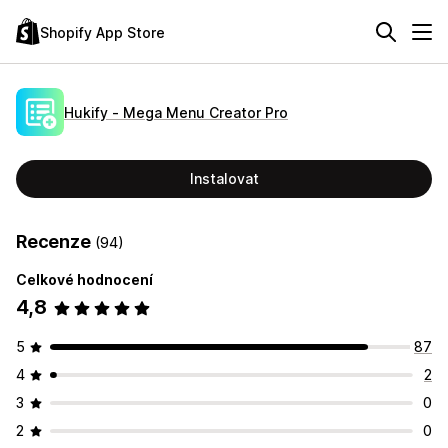
Shopify App Store
Hukify ‑ Mega Menu Creator Pro
Instalovat
Recenze
(94)
Celkové hodnocení
4,8
5
87
4
2
3
0
2
0