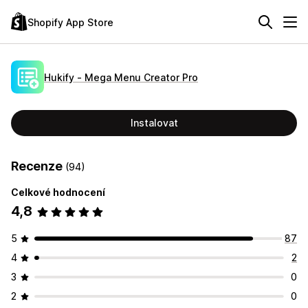
Shopify App Store
Hukify ‑ Mega Menu Creator Pro
Instalovat
Recenze
(94)
Celkové hodnocení
4,8
5
87
4
2
3
0
2
0