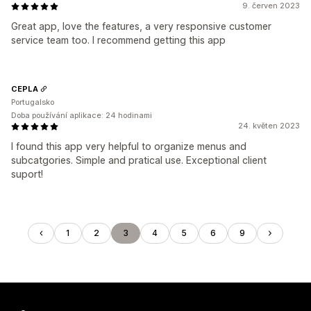
9. červen 2023
Great app, love the features, a very responsive customer
service team too. I recommend getting this app
CEPLA
Portugalsko
Doba používání aplikace: 24 hodinami
24. květen 2023
I found this app very helpful to organize menus and
subcatgories. Simple and pratical use. Exceptional client
suport!
1
2
3
4
5
6
9