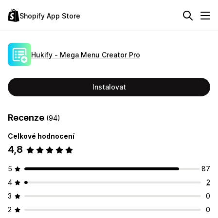
Shopify App Store
Hukify ‑ Mega Menu Creator Pro
Instalovat
Recenze
(94)
Celkové hodnocení
4,8
5
87
4
2
3
0
2
0