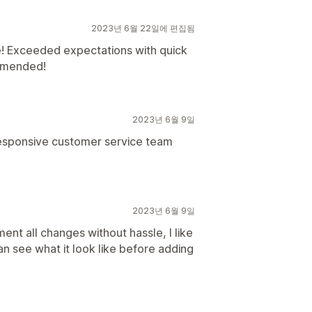
2023년 6월 22일에 편집됨
e! Exceeded expectations with quick
ommended!
2023년 6월 9일
responsive customer service team
2023년 6월 9일
nt all changes without hassle, I like
an see what it look like before adding