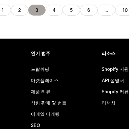
1
2
3
4
5
6
…
10
인기 범주
리소스
드랍쉬핑
Shopify 지
마켓플레이스
API 설명서
제품 리뷰
Shopify 커
상향 판매 및 번들
리서치
이메일 마케팅
SEO