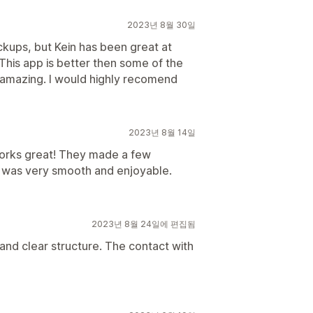
2023년 8월 30일
ckups, but Kein has been great at
 This app is better then some of the
s amazing. I would highly recomend
2023년 8월 14일
orks great! They made a few
s was very smooth and enjoyable.
2023년 8월 24일에 편집됨
and clear structure. The contact with