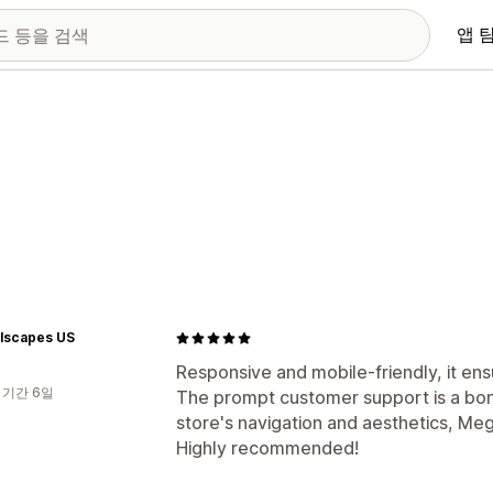
앱 
lscapes US
Responsive and mobile-friendly, it ens
 기간 6일
The prompt customer support is a bonu
store's navigation and aesthetics, Me
Highly recommended!