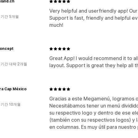
nland.ch
Very helpful and userfriendly app! Ou
 기간 5개월
Support is fast, friendly and helpful 
much!
Koncept
Great App! I would recommend it to al
 기간 대략 2개월
layout. Support is great they help all t
ra Cap México
Gracias a este Megamenú, logramos o
 기간 10개월
Necesitábamos tener un menú dividido
su respectivo logo y dentro de ese e
(también con su respectivos logos) y la
en columnas. Es muy útil para nuestro