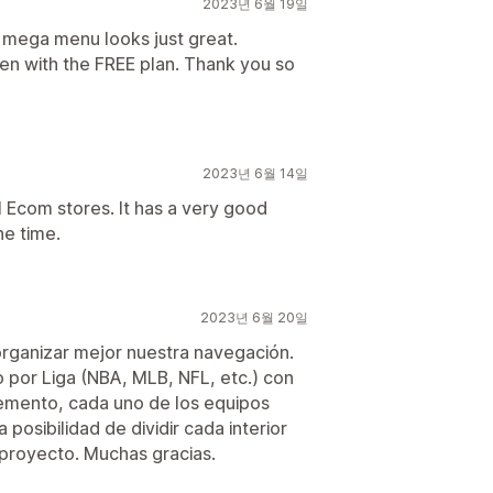
2023년 6월 19일
r mega menu looks just great.
even with the FREE plan. Thank you so
2023년 6월 14일
l Ecom stores. It has a very good
he time.
2023년 6월 20일
rganizar mejor nuestra navegación.
 por Liga (NBA, MLB, NFL, etc.) con
lemento, cada uno de los equipos
 posibilidad de dividir cada interior
 proyecto. Muchas gracias.