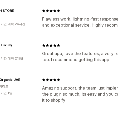
H STORE
Flawless work, lightning-fast respons
 기간 대략 24시간
and exceptional service. Highly rec
 Luxury
Great app, love the features, a very 
 기간 대략 2개월
too. I recommend getting this app
Organic UAE
미리트
Amazing support, the team just impleme
 기간 1일
the plugin so much, its easy and you c
it to shopify