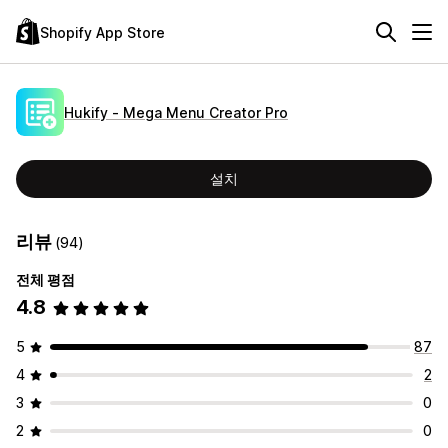
Shopify App Store
Hukify ‑ Mega Menu Creator Pro
설치
리뷰
(94)
전체 평점
4.8
5
87
4
2
3
0
2
0