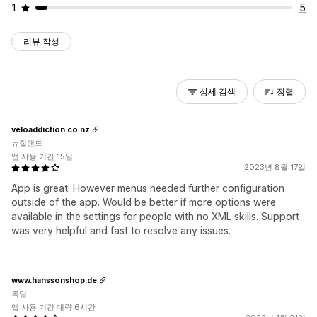
1
5
리뷰 작성
상세 검색
정렬
veloaddiction.co.nz
뉴질랜드
앱 사용 기간 15일
2023년 8월 17일
App is great. However menus needed further configuration
outside of the app. Would be better if more options were
available in the settings for people with no XML skills. Support
was very helpful and fast to resolve any issues.
www.hanssonshop.de
독일
앱 사용 기간 대략 6시간