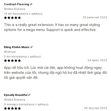
Contract Flooring
Wielka Brytania
14 dni korzystania z aplikacji
25 kwiecień 2023
This is a really great extension. It has so many great styling
options for a mega menu. Support is quick and effective.
Đăng Khiêm Music
Wietnam
2 dni korzystania z aplikacji
24 lipiec 2022
App rất hữu ích. Lúc mới cài đặt, app không hoạt động ngay
trên website của tôi, nhưng đội ngũ hỗ trợ đã nhiệt tình giúp đỡ
tôi giải quyết vấn đề.
Epically Beautiful
Wielka Brytania
9 miesięcy korzystania z aplikacji
26 styczeń 2023