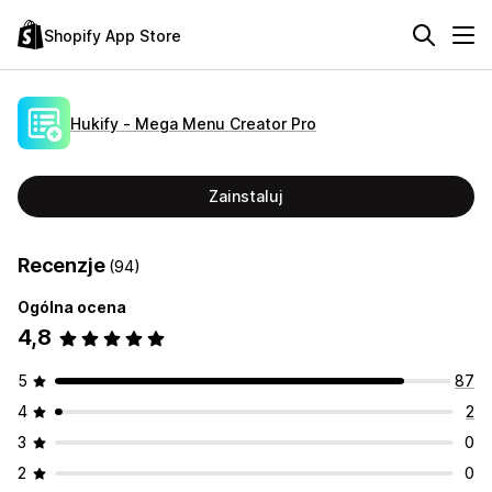
Shopify App Store
Hukify ‑ Mega Menu Creator Pro
Zainstaluj
Recenzje
(94)
Ogólna ocena
4,8
5
87
4
2
3
0
2
0