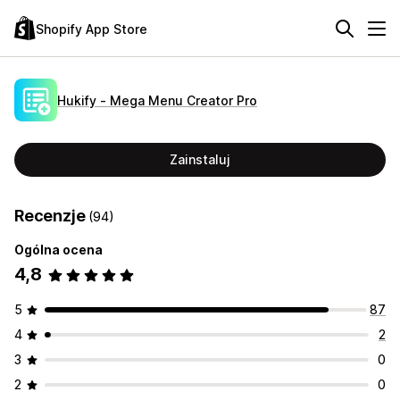
Shopify App Store
Hukify ‑ Mega Menu Creator Pro
Zainstaluj
Recenzje
(94)
Ogólna ocena
4,8
5
87
4
2
3
0
2
0