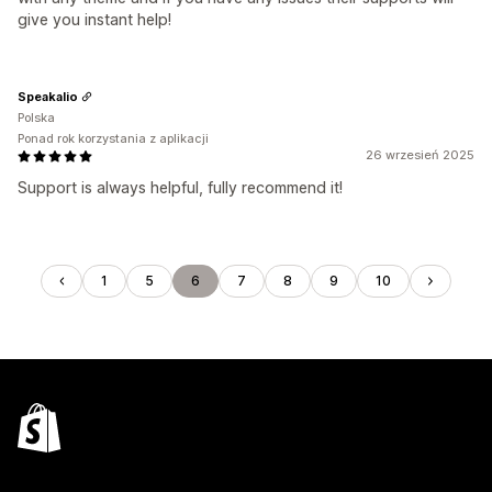
give you instant help!
Speakalio
Polska
Ponad rok korzystania z aplikacji
26 wrzesień 2025
Support is always helpful, fully recommend it!
1
5
6
7
8
9
10