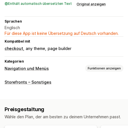
Enthält automatisch übersetzten Text
Original anzeigen
Sprachen
Englisch
Für diese App ist keine Übersetzung auf Deutsch vorhanden.
Kompatibel mit
checkout
any theme
page builder
Kategorien
Navigation und Menüs
Funktionen anzeigen
Menü-Stil
Storefronts – Sonstiges
Mega-Menü
Menü für Mobilgeräte
Dropdown
Symbole
Tabs
Baum
Seitenleiste
Suche
Preisgestaltung
Brotkrümel
Unbegrenztes Scrollen
Zum Anfang scrollen
Wähle den Plan, der am besten zu deinem Unternehmen passt.
Fixierte Navigationsleiste