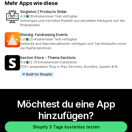
Mehr Apps wie diese
Singleton | Products Slider
von 5 Sternen
4,9
(9)
•
Kostenloser Test verfügbar
9 Rezensionen insgesamt
Vorheriges und nächstes Produkt aus derselben Kategorie auf der
Produktseite
Shindig: Fundraising Events
von 5 Sternen
5,0
(2)
•
Kostenloser Test verfügbar
2 Rezensionen insgesamt
Verkäufe aus Spendenaktionen verfolgen und Top-Verkäufer:innen
via PayPal belohnen
Section Store ‑ Theme Sections
von 5 Sternen
4,9
(2.721)
•
Kostenlose Installation
2721 Rezensionen insgesamt
700+ anpassbare Plug-n-Play Sections. Bundles, Upsells & KI
Built for Shopify
Möchtest du eine App
hinzufügen?
Shopify 3 Tage kostenlos testen