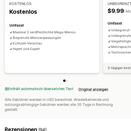
KOSTENLOS
UNBEGRENZ
Anpassung
$9.99
Kostenlos
/ M
Drag-&-Drop-Editor
Farbe und Schriftart
Badges und Etiketten
Benutzerdefinierte Symbole
Umfasst
Umfasst
Bildgröße
Benutzerdefiniertes CSS
HTML
Unbegrenzt 
Maximal 2 veröffentlichte Mega-Menüs
Mehrere Sprachen
Responsivität für Mobilgeräte
SEO
Unbegrenzt
Begrenzte Menüanpassungen
Vorgefertig
Echtzeit-Vorschau
Mehrsprachi
Import und Export
Technischer
3-tägiger kos
Enthält automatisch übersetzten Text
Original anzeigen
Alle Gebühren werden in USD berechnet. Wiederkehrende und
nutzungsabhängige Gebühren werden alle 30 Tage in Rechnung
gestellt.
Rezensionen
(94)