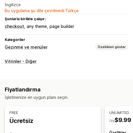
İngilizce
Bu uygulama şu dile çevrilmedi:Türkçe
Şunlarla birlikte çalışır:
checkout
any theme
page builder
Kategoriler
Gezinme ve menüler
Özellikleri göster
Menü tarzı
Vitrinler - Diğer
Mega menü
Mobil menü
Açılır menü
Simgeler
Sekmeler
Ağaç
Kenar çubuğu
Göz atma
Fiyatlandırma
İçerik haritaları
Sonsuz kaydırma
Başa kaydırma
İşletmenize en uygun planı seçin.
Yapışkan menü çubuğu
FREE
UNLIMITED
Özelleştirme
$9.99
Ücretsiz
/ay
Sürükle ve bırak düzenleyicisi
Renk ve yazı tipi
Rozetler ve etiketler
Özel simgeler
Görsel boyutu
Özellikler