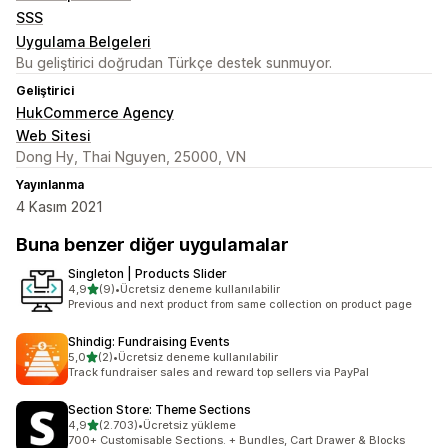
SSS
Uygulama Belgeleri
Bu geliştirici doğrudan Türkçe destek sunmuyor.
Geliştirici
HukCommerce Agency
Web Sitesi
Dong Hy, Thai Nguyen, 25000, VN
Yayınlanma
4 Kasım 2021
Buna benzer diğer uygulamalar
Singleton | Products Slider
5 yıldız üzerinden
4,9
(9)
•
Ücretsiz deneme kullanılabilir
toplam 9 değerlendirme
Previous and next product from same collection on product page
Shindig: Fundraising Events
5 yıldız üzerinden
5,0
(2)
•
Ücretsiz deneme kullanılabilir
toplam 2 değerlendirme
Track fundraiser sales and reward top sellers via PayPal
Section Store: Theme Sections
5 yıldız üzerinden
4,9
(2.703)
•
Ücretsiz yükleme
toplam 2703 değerlendirme
700+ Customisable Sections. + Bundles, Cart Drawer & Blocks