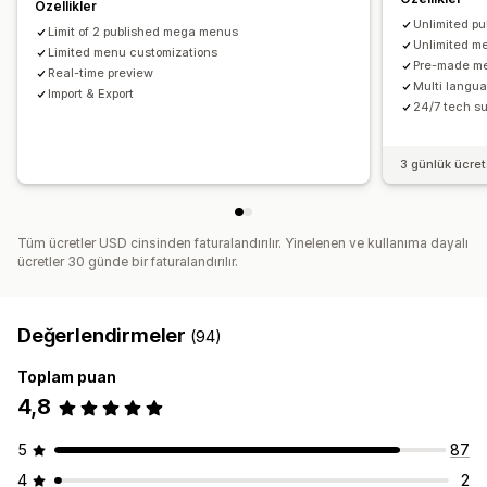
Özellikler
Özel CSS
HTML
Çoklu dil
Mobil duyarlı
SEO
Unlimited p
Limit of 2 published mega menus
Unlimited m
Limited menu customizations
Pre-made me
Real-time preview
Multi langu
Import & Export
24/7 tech su
3 günlük ücre
Tüm ücretler USD cinsinden faturalandırılır. Yinelenen ve kullanıma dayalı
ücretler 30 günde bir faturalandırılır.
Değerlendirmeler
(94)
Toplam puan
4,8
5
87
4
2