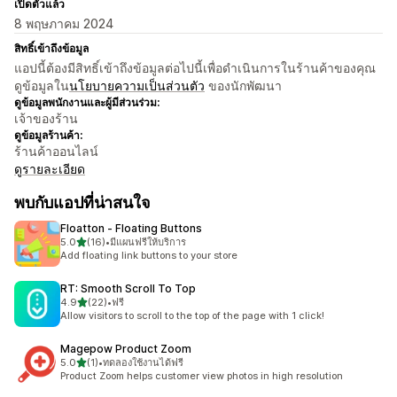
เปิดตัวแล้ว
8 พฤษภาคม 2024
สิทธิ์เข้าถึงข้อมูล
แอปนี้ต้องมีสิทธิ์เข้าถึงข้อมูลต่อไปนี้เพื่อดำเนินการในร้านค้าของคุณ
ดูข้อมูลใน
นโยบายความเป็นส่วนตัว
ของนักพัฒนา
ดูข้อมูลพนักงานและผู้มีส่วนร่วม:
เจ้าของร้าน
ดูข้อมูลร้านค้า:
ร้านค้าออนไลน์
ดูรายละเอียด
พบกับแอปที่น่าสนใจ
Floatton ‑ Floating Buttons
เต็ม 5 ดาว
5.0
(16)
•
มีแผนฟรีให้บริการ
ทั้งหมด 16 รีวิว
Add floating link buttons to your store
RT: Smooth Scroll To Top
เต็ม 5 ดาว
4.9
(22)
•
ฟรี
ทั้งหมด 22 รีวิว
Allow visitors to scroll to the top of the page with 1 click!
Magepow Product Zoom
เต็ม 5 ดาว
5.0
(1)
•
ทดลองใช้งานได้ฟรี
ทั้งหมด 1 รีวิว
Product Zoom helps customer view photos in high resolution