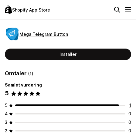
Shopify App Store
Mega Telegram Button
Installer
Omtaler
(1)
Samlet vurdering
5
5
1
4
0
3
0
2
0