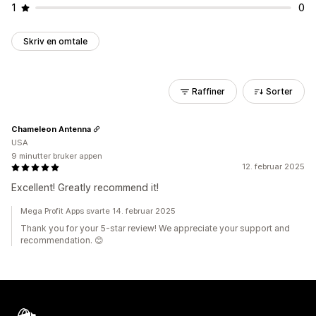
1
0
Skriv en omtale
Raffiner
Sorter
Chameleon Antenna
USA
9 minutter bruker appen
12. februar 2025
Excellent! Greatly recommend it!
Mega Profit Apps svarte 14. februar 2025
Thank you for your 5-star review! We appreciate your support and
recommendation. 😊