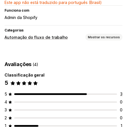
Este app não está traduzido para português (Brasil)
Funciona com
Admin da Shopify
Categorias
Automação do fluxo de trabalho
Mostrar os recursos
Tarefas de automação
Preenchimento de pedidos
Processamento de pedidos
Avaliações
(4)
Personalização
Classificação geral
APIs
Sincronização automática de dados
5
5
3
4
0
3
0
2
0
1
1