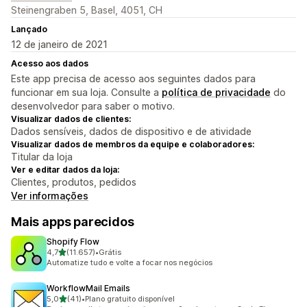
Steinengraben 5, Basel, 4051, CH
Lançado
12 de janeiro de 2021
Acesso aos dados
Este app precisa de acesso aos seguintes dados para
funcionar em sua loja. Consulte a
política de privacidade
do
desenvolvedor para saber o motivo.
Visualizar dados de clientes:
Dados sensíveis, dados de dispositivo e de atividade
Visualizar dados de membros da equipe e colaboradores:
Titular da loja
Ver e editar dados da loja:
Clientes, produtos, pedidos
Ver informações
Mais apps parecidos
Shopify Flow
de 5 estrelas
4,7
(11.657)
•
Grátis
11657 avaliações ao todo
Automatize tudo e volte a focar nos negócios
WorkflowMail Emails
de 5 estrelas
5,0
(41)
•
Plano gratuito disponível
41 avaliações ao todo