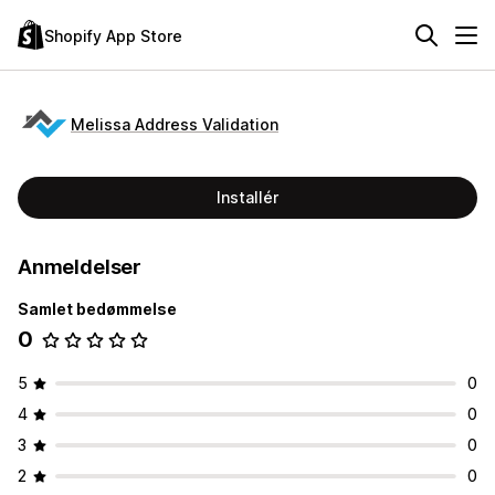
Shopify App Store
Melissa Address Validation
Installér
Anmeldelser
Samlet bedømmelse
0
5
0
4
0
3
0
2
0