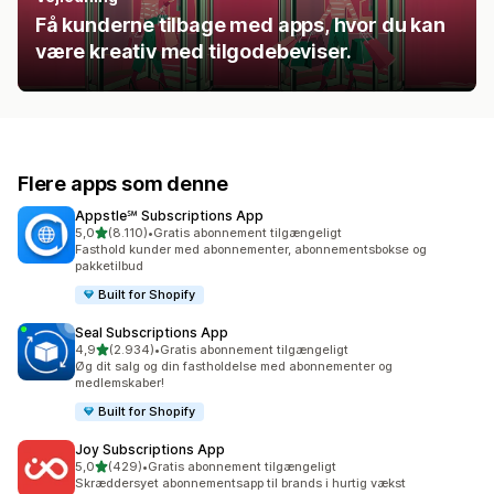
Få kunderne tilbage med apps, hvor du kan
være kreativ med tilgodebeviser.
Flere apps som denne
Appstle℠ Subscriptions App
ud af 5 stjerner
5,0
(8.110)
•
Gratis abonnement tilgængeligt
8110 anmeldelser i alt
Fasthold kunder med abonnementer, abonnementsbokse og
pakketilbud
Built for Shopify
Seal Subscriptions App
ud af 5 stjerner
4,9
(2.934)
•
Gratis abonnement tilgængeligt
2934 anmeldelser i alt
Øg dit salg og din fastholdelse med abonnementer og
medlemskaber!
Built for Shopify
Joy Subscriptions App
ud af 5 stjerner
5,0
(429)
•
Gratis abonnement tilgængeligt
429 anmeldelser i alt
Skræddersyet abonnementsapp til brands i hurtig vækst