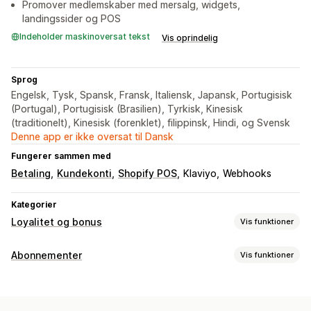
Promover medlemskaber med mersalg, widgets,
landingssider og POS
Indeholder maskinoversat tekst
Vis oprindelig
Sprog
Engelsk, Tysk, Spansk, Fransk, Italiensk, Japansk, Portugisisk
(Portugal), Portugisisk (Brasilien), Tyrkisk, Kinesisk
(traditionelt), Kinesisk (forenklet), filippinsk, Hindi, og Svensk
Denne app er ikke oversat til Dansk
Fungerer sammen med
Betaling
Kundekonti
Shopify POS
Klaviyo
Webhooks
Kategorier
Loyalitet og bonus
Vis funktioner
Programtyper
Abonnementer
Vis funktioner
Belønningsprogrammer
Medlemskaber
VIP-niveauer
Abonnementstyper
Abonnementer
Programmer for kontant tilbagebetaling
Opfyldningsabonnementer
Adgangsabonnementer
Tilpassede programmer