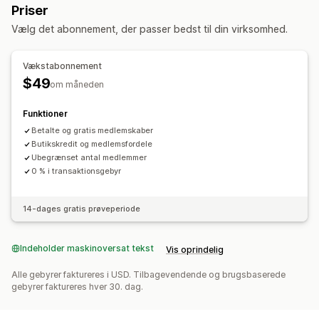
Priser
Medlemskaber
Servicer
Digitale produkter
Belønninger, du kan tilbyde
Vælg det abonnement, der passer bedst til din virksomhed.
Fysiske produkter
Tilpassede abonnementer
Point
Rabatter
Kuponer
Kontant tilbagebetaling
Priser, du kan angive
Tilgodebeviser
POS-belønninger
Leveringspriser
Vækstabonnement
Tilbagevendende betalinger
Faste priser
Gratis levering
Gratis produkter
Tidlig adgang
$49
om måneden
Differentieret prissætning
Freemium
Prøveperioder
Eksklusiv adgang
Medlemsfordele
Arrangementer
Engangsbetaling
Dynamiske priser
Tilpassede priser
Funktioner
Tilpassede belønninger
Betalte og gratis medlemskaber
Butikskredit og medlemsfordele
Ubegrænset antal medlemmer
0 % i transaktionsgebyr
14-dages gratis prøveperiode
Indeholder maskinoversat tekst
Vis oprindelig
Alle gebyrer faktureres i USD. Tilbagevendende og brugsbaserede
gebyrer faktureres hver 30. dag.