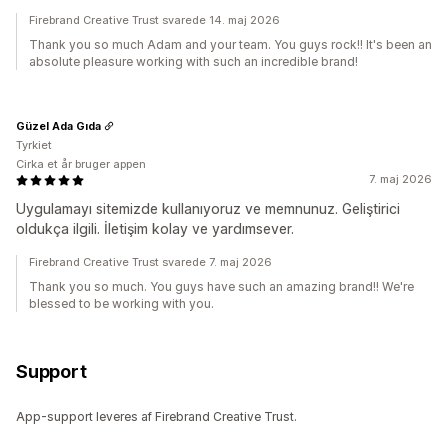
Firebrand Creative Trust svarede 14. maj 2026
Thank you so much Adam and your team. You guys rock!! It's been an
absolute pleasure working with such an incredible brand!
Güzel Ada Gıda
Tyrkiet
Cirka et år bruger appen
7. maj 2026
Uygulamayı sitemizde kullanıyoruz ve memnunuz. Geliştirici
oldukça ilgili. İletişim kolay ve yardımsever.
Firebrand Creative Trust svarede 7. maj 2026
Thank you so much. You guys have such an amazing brand!! We're
blessed to be working with you.
Support
App-support leveres af Firebrand Creative Trust.