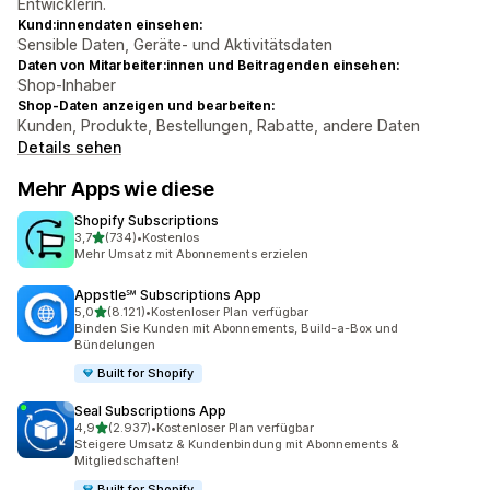
Entwicklerin.
Kund:innendaten einsehen:
Sensible Daten, Geräte- und Aktivitätsdaten
Daten von Mitarbeiter:innen und Beitragenden einsehen:
Shop-Inhaber
Shop-Daten anzeigen und bearbeiten:
Kunden, Produkte, Bestellungen, Rabatte, andere Daten
Details sehen
Mehr Apps wie diese
Shopify Subscriptions
von 5 Sternen
3,7
(734)
•
Kostenlos
734 Rezensionen insgesamt
Mehr Umsatz mit Abonnements erzielen
Appstle℠ Subscriptions App
von 5 Sternen
5,0
(8.121)
•
Kostenloser Plan verfügbar
8121 Rezensionen insgesamt
Binden Sie Kunden mit Abonnements, Build-a-Box und
Bündelungen
Built for Shopify
Seal Subscriptions App
von 5 Sternen
4,9
(2.937)
•
Kostenloser Plan verfügbar
2937 Rezensionen insgesamt
Steigere Umsatz & Kundenbindung mit Abonnements &
Mitgliedschaften!
Built for Shopify