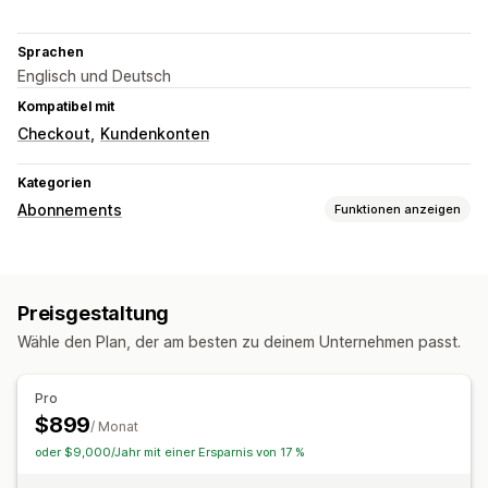
Sprachen
Englisch und Deutsch
Kompatibel mit
Checkout
Kundenkonten
Kategorien
Abonnements
Funktionen anzeigen
Die Preise kannst du festlegen
Wiederkehrende Zahlungen
Im Abo kaufen und sparen
Preisgestaltung
Feste Preisgestaltung
Individuelle Preise
Wähle den Plan, der am besten zu deinem Unternehmen passt.
Pro
$899
/ Monat
oder $9,000/Jahr mit einer Ersparnis von 17 %