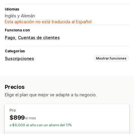
Idiomas
Inglés y Alemán
Esta aplicación no está traducida al Español
Funciona con
Pago
Cuentas de clientes
Categorías
Suscripciones
Mostrar funciones
Precios que puedes fijar
Pagos recurrentes
Suscribirse y ahorrar
Precios fijos
Precios
Personalizar precios
Elige el plan que mejor se adapte a tu negocio.
Pro
$899
al mes
o $9,000 al año con un ahorro del 17%