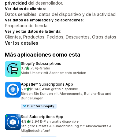
privacidad
del desarrollador.
Ver datos de clientes:
Datos sensibles, datos del dispositivo y de la actividad
Ver datos de empleados y colaboradores:
Propietario de tienda
Ver y editar datos de la tienda:
Clientes, Productos, Pedidos, Descuentos, Otros datos
Ver los detalles
Más aplicaciones como esta
Shopify Subscriptions
de 5 estrellas
3.7
(734)
•
Gratis
734 reseñas en total
Mehr Umsatz mit Abonnements erzielen
Appstle℠ Subscriptions App
de 5 estrellas
5.0
(8,143)
•
Plan gratis disponible
8143 reseñas en total
Binden Sie Kunden mit Abonnements, Build-a-Box und
Bündelungen
Built for Shopify
Seal Subscriptions App
de 5 estrellas
4.9
(2,941)
•
Plan gratis disponible
2941 reseñas en total
Steigere Umsatz & Kundenbindung mit Abonnements &
Mitgliedschaften!