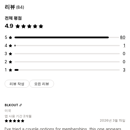
리뷰
(84)
전체 평점
4.9
5
80
4
1
3
0
2
0
1
3
리뷰 작성
모든 리뷰
BLKOUT
미국
앱 사용 기간 2개월
2026년 3월 15일
I've tried a couple options for memberships, this one appears