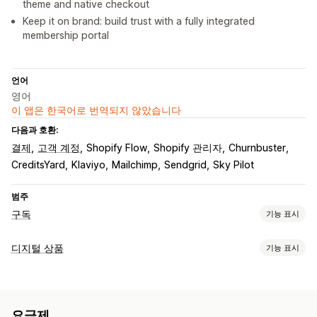
theme and native checkout
Keep it on brand: build trust with a fully integrated
membership portal
언어
영어
이 앱은 한국어로 번역되지 않았습니다
다음과 호환:
결제
고객 계정
Shopify Flow
Shopify 관리자
Churnbuster
CreditsYard
Klaviyo
Mailchimp
Sendgrid
Sky Pilot
범주
구독
기능 표시
구독 유형
디지털 상품
기능 표시
액세스 구독
멤버십
서비스
디지털 상품
사용자 지정 구독
제품 유형
설정 가능한 가격
맞춤형
정기 결제
고정 가격
계층별 가격
체험 기간
요금제