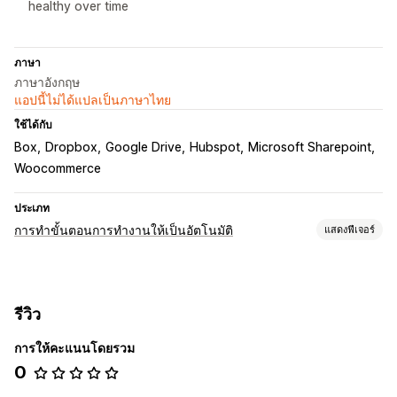
healthy over time
ภาษา
ภาษาอังกฤษ
แอปนี้ไม่ได้แปลเป็นภาษาไทย
ใช้ได้กับ
Box
Dropbox
Google Drive
Hubspot
Microsoft Sharepoint
Woocommerce
ประเภท
การทำขั้นตอนการทำงานให้เป็นอัตโนมัติ
แสดงฟีเจอร์
งานอัตโนมัติ
การแบ่งกลุ่มลูกค้า
ระดับสินค้าคงคลัง
การจัดการคำสั่งซื้อ
รีวิว
การประมวลผลการสั่งซื้อ
การให้คะแนนโดยรวม
การปรับแต่ง
0
API
ทริกเกอร์ที่กำหนดเอง
ซิงค์ข้อมูลอัตโนมัติ
เวิร์กโฟลว์ที่กำหนดเอง