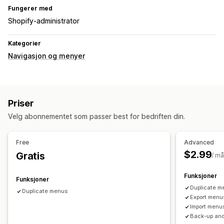
Fungerer med
Shopify-administrator
Kategorier
Navigasjon og menyer
Priser
Velg abonnementet som passer best for bedriften din.
Free
Advanced
$2.99
Gratis
/ m
Funksjoner
Funksjoner
Duplicate m
Duplicate menus
Export menu
Import menu
Back-up and