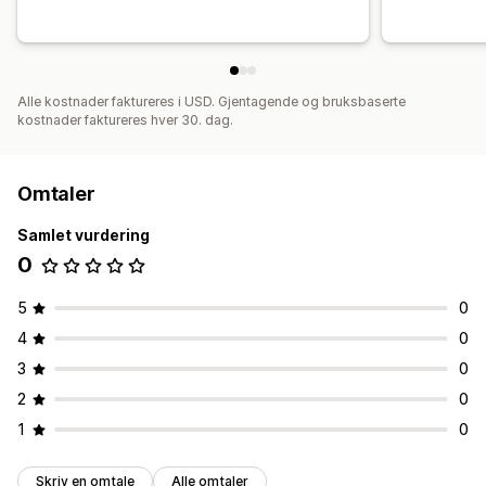
Alle kostnader faktureres i USD. Gjentagende og bruksbaserte
kostnader faktureres hver 30. dag.
Omtaler
Samlet vurdering
0
5
0
4
0
3
0
2
0
1
0
Skriv en omtale
Alle omtaler