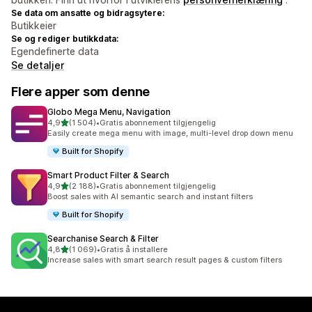
Se data om ansatte og bidragsytere:
Butikkeier
Se og rediger butikkdata:
Egendefinerte data
Se detaljer
Flere apper som denne
Globo Mega Menu, Navigation
av 5 stjerner
4,9
(1 504)
•
Gratis abonnement tilgjengelig
Totalt 1504 omtaler
Easily create mega menu with image, multi-level drop down menu
Built for Shopify
Smart Product Filter & Search
av 5 stjerner
4,9
(2 188)
•
Gratis abonnement tilgjengelig
Totalt 2188 omtaler
Boost sales with AI semantic search and instant filters
Built for Shopify
Searchanise Search & Filter
av 5 stjerner
4,8
(1 069)
•
Gratis å installere
Totalt 1069 omtaler
Increase sales with smart search result pages & custom filters