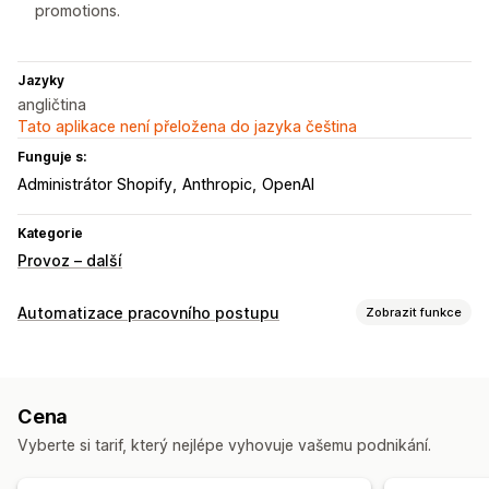
promotions.
Jazyky
angličtina
Tato aplikace není přeložena do jazyka čeština
Funguje s:
Administrátor Shopify
Anthropic
OpenAI
Kategorie
Provoz – další
Automatizace pracovního postupu
Zobrazit funkce
Úlohy automatizace
Založené na čase
Cena
Přizpůsobení
Vyberte si tarif, který nejlépe vyhovuje vašemu podnikání.
Naplánované úlohy
Vlastní postupy
Více obchodů