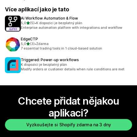
Více aplikací jako je tato
Ai Workflow Automation & Flow
z 5 hvězd
5,0
(5)
•
K dispozici je bezplatný plán
Celkový počet recenzí: 5
Enterprise automation platform with integrations and workflow
EdgeCTP
z 5 hvězd
5,0
(3)
•
Zdarma
Celkový počet recenzí: 3
7 essential trading tools in 1 cloud-based solution
Triggered: Power‑up workflows
K dispozici je bezplatný plán
Modify orders or customer details when rule conditions are met
Chcete přidat nějakou
aplikaci?
Vyzkoušejte si Shopify zdarma na 3 dny