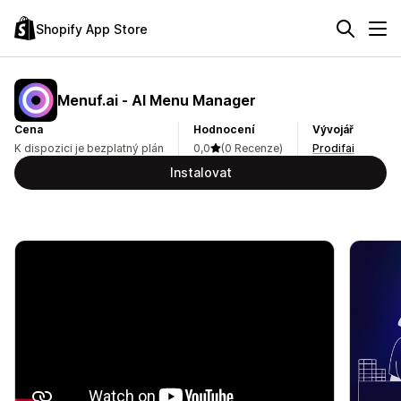
Shopify App Store
Menuf.ai ‑ AI Menu Manager
Cena
Hodnocení
Vývojář
K dispozici je bezplatný plán
0,0
(0 Recenze)
Prodifai
Instalovat