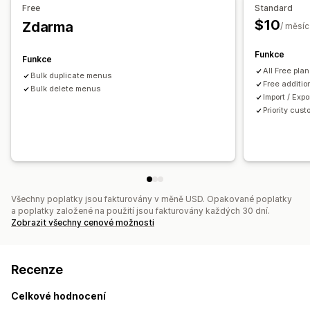
Free
Standard
$10
Zdarma
/ měsíc
Funkce
Funkce
All Free pla
Bulk duplicate menus
Free additio
Bulk delete menus
Import / Exp
Priority cus
Všechny poplatky jsou fakturovány v měně USD. Opakované poplatky
a poplatky založené na použití jsou fakturovány každých 30 dní.
Zobrazit všechny cenové možnosti
Recenze
Celkové hodnocení