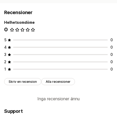
Recensioner
Helhetsomdöme
0
5
0
4
0
3
0
2
0
1
0
Skriv en recension
Alla recensioner
Inga recensioner ännu
Support