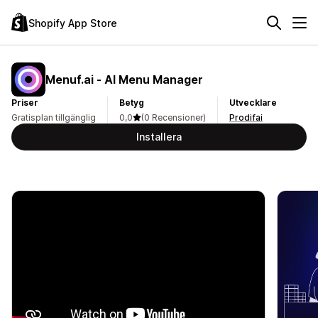
Shopify App Store
Menuf.ai ‑ AI Menu Manager
Priser
Betyg
Utvecklare
Gratisplan tillgänglig
0,0
(0 Recensioner)
Prodifai
Installera