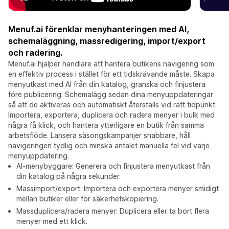
Menuf.ai förenklar menyhanteringen med AI,
schemaläggning, massredigering, import/export
och radering.
Menuf.ai hjälper handlare att hantera butikens navigering som
en effektiv process i stället för ett tidskrävande måste. Skapa
menyutkast med AI från din katalog, granska och finjustera
före publicering. Schemalägg sedan dina menyuppdateringar
så att de aktiveras och automatiskt återställs vid rätt tidpunkt.
Importera, exportera, duplicera och radera menyer i bulk med
några få klick, och hantera ytterligare en butik från samma
arbetsflöde. Lansera säsongskampanjer snabbare, håll
navigeringen tydlig och minska antalet manuella fel vid varje
menyuppdatering.
AI-menybyggare: Generera och finjustera menyutkast från
din katalog på några sekunder.
Massimport/export: Importera och exportera menyer smidigt
mellan butiker eller för säkerhetskopiering.
Massduplicera/radera menyer: Duplicera eller ta bort flera
menyer med ett klick.