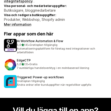
integritetspolicy
.
Visa personal- och medarbetaruppgifter:
Butiksägare, bloggmedarbetare
Visa och redigera butiksuppgifter:
Produkter, Webbshop, Shopify admin
Mer information
Fler appar som den här
Ai Workflow Automation & Flow
av 5 stjärnor
5,0
(4)
•
Gratisplan tillgänglig
4 recensioner totalt
Automatiseringsplattform för företag med integrationer och
arbetsflöden
EdgeCTP
av 5 stjärnor
5,0
(3)
•
Gratis
3 recensioner totalt
7 oumbärliga handelsverktyg i en molnbaserad lösning
Triggered: Power‑up workflows
Gratisplan tillgänglig
Ändra ordrar eller kunduppgifter när regelvillkor uppfylls
Vill du lägga till en app?