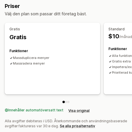
Priser
Anpassning
Välj den plan som passar ditt företag bäst.
Schemalagda uppgifter
Anpassade arbetsflöden
Flera butiker
Gratis
Standard
$10
Gratis
/måna
Funktioner
Funktioner
Alla funktio
Massduplicera menyer
Gratis extra 
Massradera menyer
Importera/e
Prioriterad 
Innehåller automatöversatt text
Visa original
Alla avgifter debiteras i USD. Återkommande och användningsbaserade
avgifter faktureras var 30:e dag.
Se alla prisalternativ